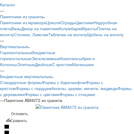
Каталог
—
Памятники из гранита
Памятники из мрамора
Цоколя
Ограды
Цветники
Надгробная
плита
Вазы
Декор на памятник
Колумбарий
Кресты
Плитка на
могилу
Столики, Лавочки
Табличка на могилу
Щебень на могилу
—
Вертикальные
Горизонтальные
Бюджетные
горизонтальные
Эксклюзивные
Комплексы
Арки и
Колонны
Элитные
Двойные
С крестом
Маленькие
—
Бюджетные вертикальные
Стандартные формы
Формы с барельефом
Формы с
крестом
Формы с сердцем
Ангелы, церкви, мечети, медведи
Формы
с деревьями
Формы с цветами
Формы с птицами
—
Памятник AM4072 из гранита
Отложить
Сравнить