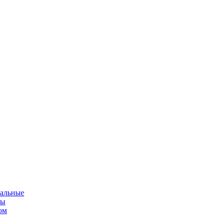
альные
мы
ом