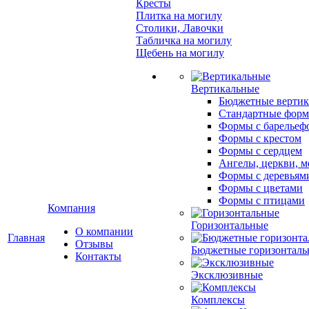
Кресты
Плитка на могилу
Столики, Лавочки
Табличка на могилу
Щебень на могилу
Вертикальные
Бюджетные вертик
Стандартные фор
Формы с барельеф
Формы с крестом
Формы с сердцем
Ангелы, церкви, м
Формы с деревьям
Формы с цветами
Формы с птицами
Компания
Горизонтальные
О компании
Главная
Отзывы
Бюджетные горизонталь
Контакты
Эксклюзивные
Комплексы