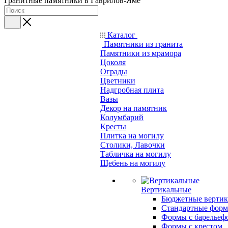
Гранитные памятники в Гаврилов-Яме
Каталог
Памятники из гранита
Памятники из мрамора
Цоколя
Ограды
Цветники
Надгробная плита
Вазы
Декор на памятник
Колумбарий
Кресты
Плитка на могилу
Столики, Лавочки
Табличка на могилу
Щебень на могилу
Вертикальные
Бюджетные вертик
Стандартные фор
Формы с барельеф
Формы с крестом