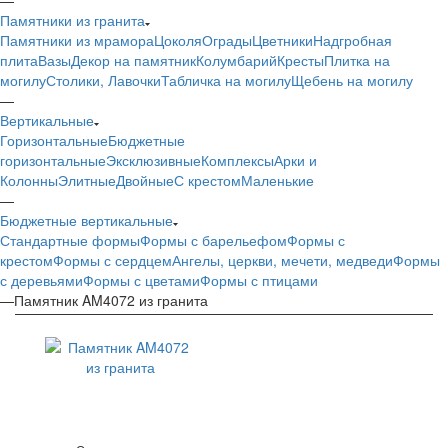
Памятники из гранита
Памятники из мрамора
Цоколя
Ограды
Цветники
Надгробная
плита
Вазы
Декор на памятник
Колумбарий
Кресты
Плитка на
могилу
Столики, Лавочки
Табличка на могилу
Щебень на могилу
—
Вертикальные
Горизонтальные
Бюджетные
горизонтальные
Эксклюзивные
Комплексы
Арки и
Колонны
Элитные
Двойные
С крестом
Маленькие
—
Бюджетные вертикальные
Стандартные формы
Формы с барельефом
Формы с
крестом
Формы с сердцем
Ангелы, церкви, мечети, медведи
Формы
с деревьями
Формы с цветами
Формы с птицами
—
Памятник AM4072 из гранита