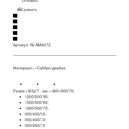
Отложить
Сравнить
Артикул:
№ AM4072
Материал:
—
Габбро-диабаз
Размер В/Ш/Т, мм.
—
800/400/70;
1000/500/50;
1000/500/60;
1000/500/70;
800/400/50;
800/400/70;
900/450/70