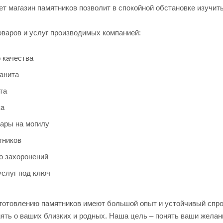
ет магазин памятников позволит в спокойной обстановке изучи
оваров и услуг производимых компанией:
 качества
ранита
та
ка
ары на могилу
тников
о захоронений
услуг под ключ
готовлению памятников имеют большой опыт и устойчивый спрос
ять о ваших близких и родных. Наша цель – понять ваши желан