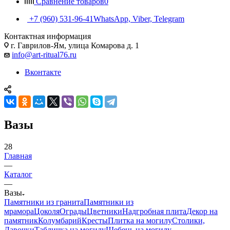
Сравнение товаров
0
+7 (960) 531-96-41
WhatsApp, Viber, Telegram
Контактная информация
г. Гаврилов-Ям, улица Комарова д. 1
info@art-ritual76.ru
Вконтакте
Вазы
28
Главная
—
Каталог
—
Вазы
Памятники из гранита
Памятники из
мрамора
Цоколя
Ограды
Цветники
Надгробная плита
Декор на
памятник
Колумбарий
Кресты
Плитка на могилу
Столики,
Лавочки
Табличка на могилу
Щебень на могилу