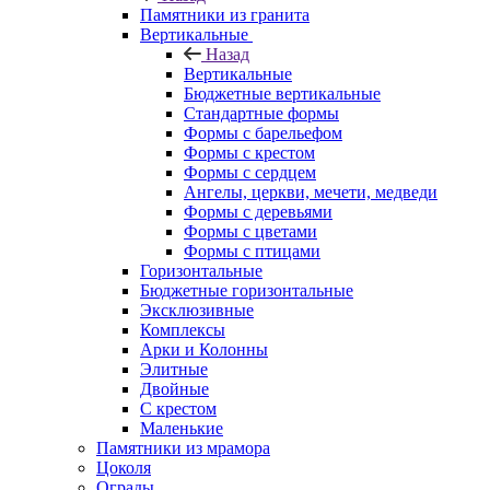
Памятники из гранита
Вертикальные
Назад
Вертикальные
Бюджетные вертикальные
Стандартные формы
Формы с барельефом
Формы с крестом
Формы с сердцем
Ангелы, церкви, мечети, медведи
Формы с деревьями
Формы с цветами
Формы с птицами
Горизонтальные
Бюджетные горизонтальные
Эксклюзивные
Комплексы
Арки и Колонны
Элитные
Двойные
С крестом
Маленькие
Памятники из мрамора
Цоколя
Ограды