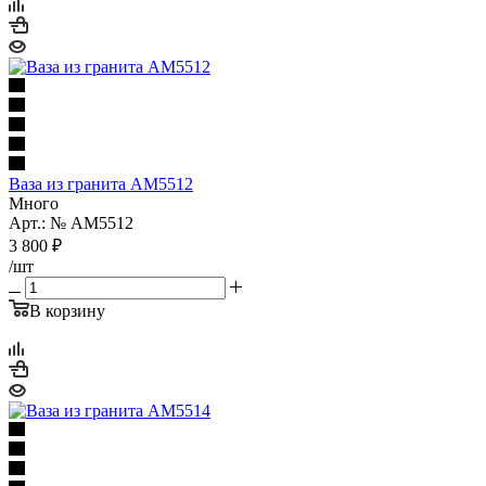
Ваза из гранита AM5512
Много
Арт.: № AM5512
3 800
₽
/шт
В корзину