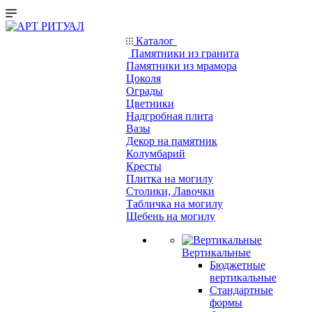
Каталог
Памятники из гранита
Памятники из мрамора
Цоколя
Ограды
Цветники
Надгробная плита
Вазы
Декор на памятник
Колумбарий
Кресты
Плитка на могилу
Столики, Лавочки
Табличка на могилу
Щебень на могилу
Вертикальные
Бюджетные
вертикальные
Стандартные
формы