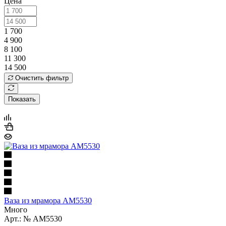
Цена
1 700
4 900
8 100
11 300
14 500
Очистить фильтр
Показать
Ваза из мрамора AM5530
Много
Арт.: № AM5530