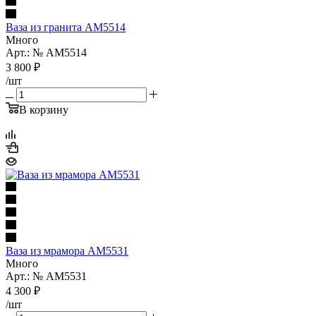
Ваза из гранита AM5514
Много
Арт.: № AM5514
3 800
₽
/шт
В корзину
Ваза из мрамора AM5531
Много
Арт.: № AM5531
4 300
₽
/шт