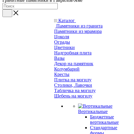
Гранитные памятники в Гаврилов-Яме
Каталог
Памятники из гранита
Памятники из мрамора
Цоколя
Ограды
Цветники
Надгробная плита
Вазы
Декор на памятник
Колумбарий
Кресты
Плитка на могилу
Столики, Лавочки
Табличка на могилу
Щебень на могилу
Вертикальные
Бюджетные
вертикальные
Стандартные
формы