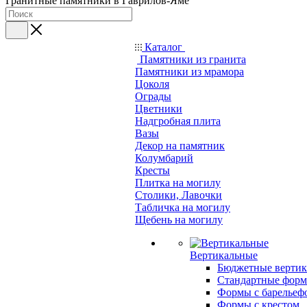
Гранитные памятники в Гаврилов-Яме
Каталог
Памятники из гранита
Памятники из мрамора
Цоколя
Ограды
Цветники
Надгробная плита
Вазы
Декор на памятник
Колумбарий
Кресты
Плитка на могилу
Столики, Лавочки
Табличка на могилу
Щебень на могилу
Вертикальные
Бюджетные вертик
Стандартные фор
Формы с барельеф
Формы с крестом