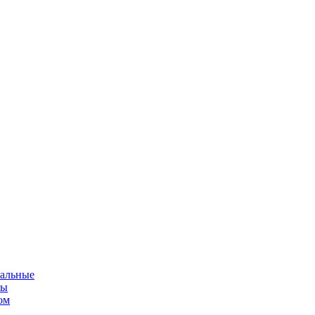
альные
мы
ом