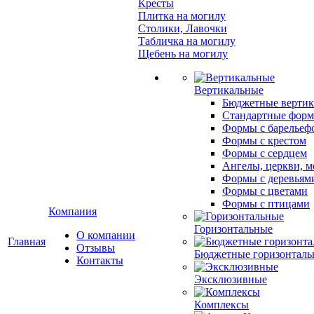
Кресты
Плитка на могилу
Столики, Лавочки
Табличка на могилу
Щебень на могилу
Вертикальные
Бюджетные вертик
Стандартные фор
Формы с барельеф
Формы с крестом
Формы с сердцем
Ангелы, церкви, м
Формы с деревьям
Формы с цветами
Формы с птицами
Компания
Горизонтальные
О компании
Главная
Отзывы
Бюджетные горизонталь
Контакты
Эксклюзивные
Комплексы