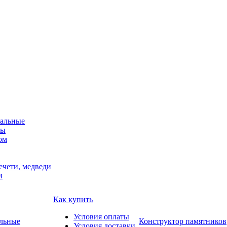
альные
мы
ом
ечети, медведи
и
Как купить
Условия оплаты
Конструктор памятников
Условия доставки