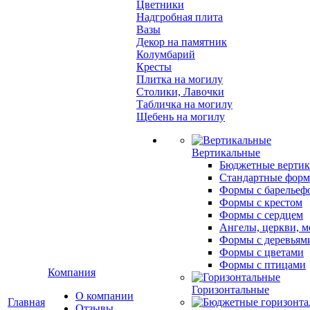
Цветники
Надгробная плита
Вазы
Декор на памятник
Колумбарий
Кресты
Плитка на могилу
Столики, Лавочки
Табличка на могилу
Щебень на могилу
Вертикальные
Бюджетные вертик
Стандартные фор
Формы с барельеф
Формы с крестом
Формы с сердцем
Ангелы, церкви, м
Формы с деревьям
Формы с цветами
Формы с птицами
Компания
Горизонтальные
О компании
Главная
Отзывы