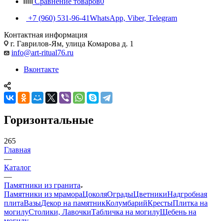
Сравнение товаров
0
+7 (960) 531-96-41
WhatsApp, Viber, Telegram
Контактная информация
г. Гаврилов-Ям, улица Комарова д. 1
info@art-ritual76.ru
Вконтакте
Горизонтальные
265
Главная
—
Каталог
—
Памятники из гранита
Памятники из мрамора
Цоколя
Ограды
Цветники
Надгробная
плита
Вазы
Декор на памятник
Колумбарий
Кресты
Плитка на
могилу
Столики, Лавочки
Табличка на могилу
Щебень на
могилу