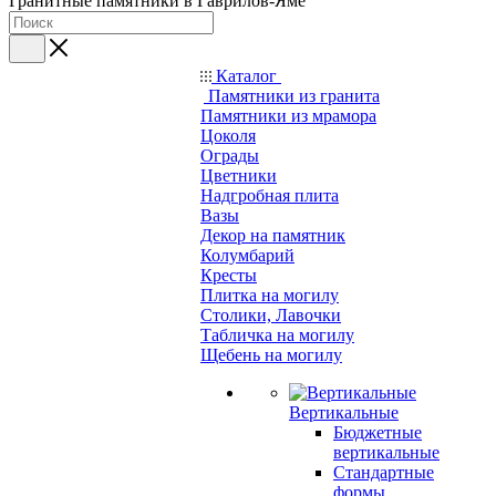
Гранитные памятники в Гаврилов-Яме
Каталог
Памятники из гранита
Памятники из мрамора
Цоколя
Ограды
Цветники
Надгробная плита
Вазы
Декор на памятник
Колумбарий
Кресты
Плитка на могилу
Столики, Лавочки
Табличка на могилу
Щебень на могилу
Вертикальные
Бюджетные
вертикальные
Стандартные
формы