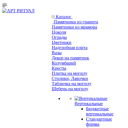
Каталог
Памятники из гранита
Памятники из мрамора
Цоколя
Ограды
Цветники
Надгробная плита
Вазы
Декор на памятник
Колумбарий
Кресты
Плитка на могилу
Столики, Лавочки
Табличка на могилу
Щебень на могилу
Вертикальные
Бюджетные
вертикальные
Стандартные
формы