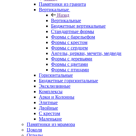
Памятники из гранита
Вертикальные
Назад
Вертикальные
Бюджетные вертикальные
Стандартные формы
Формы с барельефом
Формы с крестом
Формы с сердцем
Ангелы, церкви, мечети, медведи
Формы с деревьями
Формы с цветами
Формы с птицами
Горизонтальные
Бюджетные горизонтальные
Эксклюзивные
Комплексы
Арки и Колонны
Элитные
Двойные
С крестом
Маленькие
Памятники из мрамора
Цоколя
Ограды