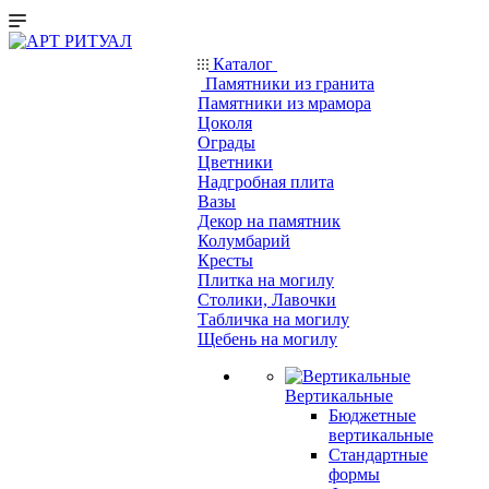
Каталог
Памятники из гранита
Памятники из мрамора
Цоколя
Ограды
Цветники
Надгробная плита
Вазы
Декор на памятник
Колумбарий
Кресты
Плитка на могилу
Столики, Лавочки
Табличка на могилу
Щебень на могилу
Вертикальные
Бюджетные
вертикальные
Стандартные
формы