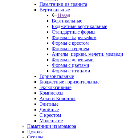
Памятники из гранита
Вертикальные
Назад
Вертикальные
Бюджетные вертикальные
Стандартные формы
Формы с барельефом
Формы с крестом
Формы с сердцем
Ангелы, церкви, мечети, медведи
Формы с деревьями
Формы с цветами
Формы с птицами
Горизонтальные
Бюджетные горизонтальные
Эксклюзивные
Комплексы
Арки и Колонны
Элитные
Двойные
С крестом
Маленькие
Памятники из мрамора
Цоколя
Ограды