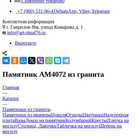
Сравнение товаров
0
+7 (960) 531-96-41
WhatsApp, Viber, Telegram
Контактная информация
г. Гаврилов-Ям, улица Комарова д. 1
info@art-ritual76.ru
Вконтакте
Памятник AM4072 из гранита
Главная
—
Каталог
—
Памятники из гранита
Памятники из мрамора
Цоколя
Ограды
Цветники
Надгробная
плита
Вазы
Декор на памятник
Колумбарий
Кресты
Плитка на
могилу
Столики, Лавочки
Табличка на могилу
Щебень на
могилу
—