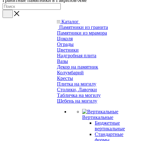
Гранитные памятники в Гаврилов-Яме
Каталог
Памятники из гранита
Памятники из мрамора
Цоколя
Ограды
Цветники
Надгробная плита
Вазы
Декор на памятник
Колумбарий
Кресты
Плитка на могилу
Столики, Лавочки
Табличка на могилу
Щебень на могилу
Вертикальные
Бюджетные
вертикальные
Стандартные
формы