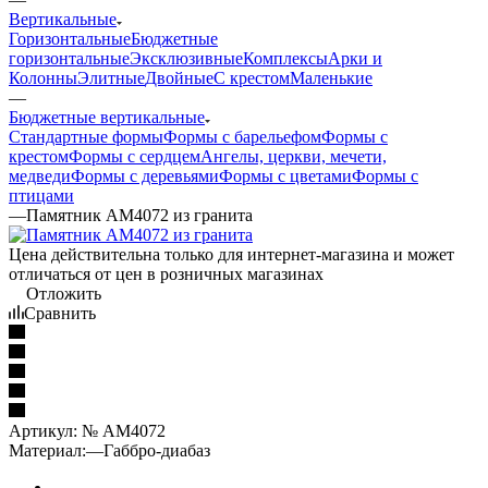
Вертикальные
Горизонтальные
Бюджетные
горизонтальные
Эксклюзивные
Комплексы
Арки и
Колонны
Элитные
Двойные
С крестом
Маленькие
—
Бюджетные вертикальные
Стандартные формы
Формы с барельефом
Формы с
крестом
Формы с сердцем
Ангелы, церкви, мечети,
медведи
Формы с деревьями
Формы с цветами
Формы с
птицами
—
Памятник AM4072 из гранита
Цена действительна только для интернет-магазина и может
отличаться от цен в розничных магазинах
Отложить
Сравнить
Артикул:
№ AM4072
Материал:
—
Габбро-диабаз