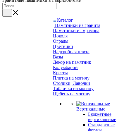
Гранитные памятники в Гаврилов-Яме
Каталог
Памятники из гранита
Памятники из мрамора
Цоколя
Ограды
Цветники
Надгробная плита
Вазы
Декор на памятник
Колумбарий
Кресты
Плитка на могилу
Столики, Лавочки
Табличка на могилу
Щебень на могилу
Вертикальные
Бюджетные
вертикальные
Стандартные
формы