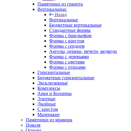
Памятники из гранита
Вертикальные
Назад
Вертикальные
Бюджетные вертикальные
Стандартные формы
Формы с барельефом
Формы с крестом
Формы с сердцем
Ангелы, церкви, мечети, медведи
Формы с деревьями
Формы с цветами
Формы с птицами
Горизонтальные
Бюджетные горизонтальные
Эксклюзивные
Комплексы
Арки и Колонны
Элитные
Двойные
С крестом
Маленькие
Памятники из мрамора
Цоколя
Ограды