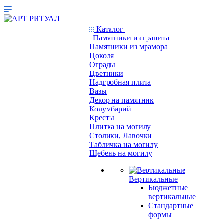
Каталог
Памятники из гранита
Памятники из мрамора
Цоколя
Ограды
Цветники
Надгробная плита
Вазы
Декор на памятник
Колумбарий
Кресты
Плитка на могилу
Столики, Лавочки
Табличка на могилу
Щебень на могилу
Вертикальные
Бюджетные
вертикальные
Стандартные
формы