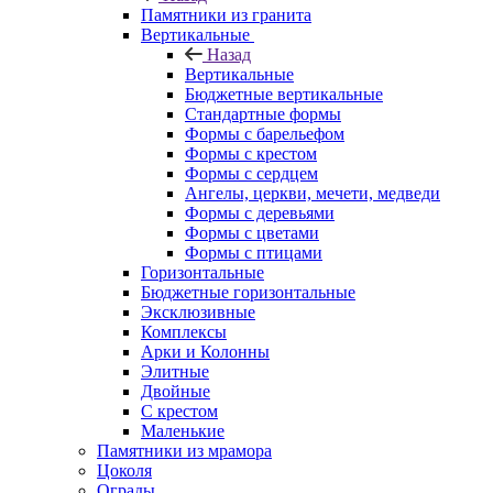
Памятники из гранита
Вертикальные
Назад
Вертикальные
Бюджетные вертикальные
Стандартные формы
Формы с барельефом
Формы с крестом
Формы с сердцем
Ангелы, церкви, мечети, медведи
Формы с деревьями
Формы с цветами
Формы с птицами
Горизонтальные
Бюджетные горизонтальные
Эксклюзивные
Комплексы
Арки и Колонны
Элитные
Двойные
С крестом
Маленькие
Памятники из мрамора
Цоколя
Ограды