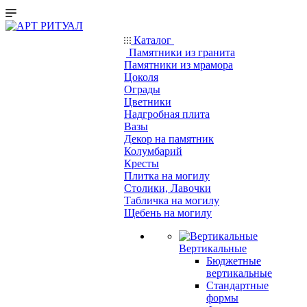
Каталог
Памятники из гранита
Памятники из мрамора
Цоколя
Ограды
Цветники
Надгробная плита
Вазы
Декор на памятник
Колумбарий
Кресты
Плитка на могилу
Столики, Лавочки
Табличка на могилу
Щебень на могилу
Вертикальные
Бюджетные
вертикальные
Стандартные
формы