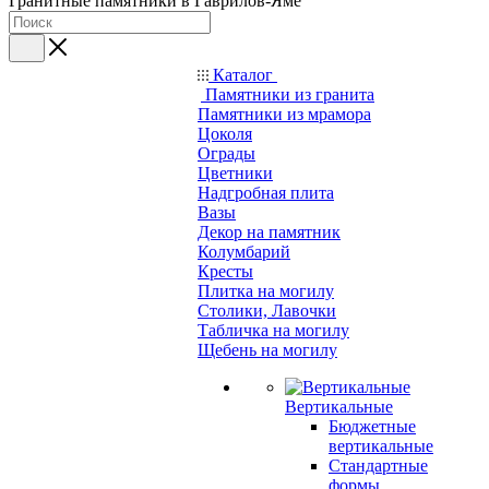
Гранитные памятники в Гаврилов-Яме
Каталог
Памятники из гранита
Памятники из мрамора
Цоколя
Ограды
Цветники
Надгробная плита
Вазы
Декор на памятник
Колумбарий
Кресты
Плитка на могилу
Столики, Лавочки
Табличка на могилу
Щебень на могилу
Вертикальные
Бюджетные
вертикальные
Стандартные
формы