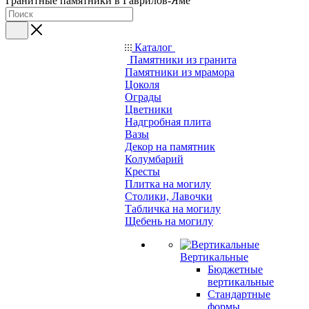
Гранитные памятники в Гаврилов-Яме
Каталог
Памятники из гранита
Памятники из мрамора
Цоколя
Ограды
Цветники
Надгробная плита
Вазы
Декор на памятник
Колумбарий
Кресты
Плитка на могилу
Столики, Лавочки
Табличка на могилу
Щебень на могилу
Вертикальные
Бюджетные
вертикальные
Стандартные
формы