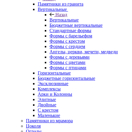
Памятники из гранита
Вертикальные
Назад
Вертикальные
Бюджетные вертикальные
Стандартные формы
Формы с барельефом
Формы с крестом
Формы с сердцем
Ангелы, церкви, мечети, медведи
Формы с деревьями
Формы с цветами
Формы с птицами
Горизонтальные
Бюджетные горизонтальные
Эксклюзивные
Комплексы
Арки и Колонны
Элитные
Двойные
С крестом
Маленькие
Памятники из мрамора
Цоколя
Ограды