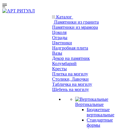
Каталог
Памятники из гранита
Памятники из мрамора
Цоколя
Ограды
Цветники
Надгробная плита
Вазы
Декор на памятник
Колумбарий
Кресты
Плитка на могилу
Столики, Лавочки
Табличка на могилу
Щебень на могилу
Вертикальные
Бюджетные
вертикальные
Стандартные
формы