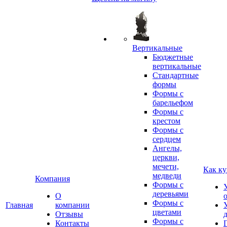
Вертикальные
Бюджетные
вертикальные
Стандартные
формы
Формы с
барельефом
Формы с
крестом
Формы с
сердцем
Ангелы,
церкви,
мечети,
Как ку
медведи
Компания
Формы с
деревьями
О
Формы с
Главная
компании
цветами
Отзывы
Формы с
Контакты