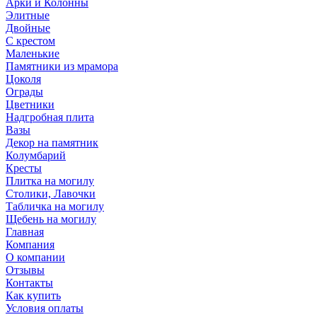
Арки и Колонны
Элитные
Двойные
С крестом
Маленькие
Памятники из мрамора
Цоколя
Ограды
Цветники
Надгробная плита
Вазы
Декор на памятник
Колумбарий
Кресты
Плитка на могилу
Столики, Лавочки
Табличка на могилу
Щебень на могилу
Главная
Компания
О компании
Отзывы
Контакты
Как купить
Условия оплаты