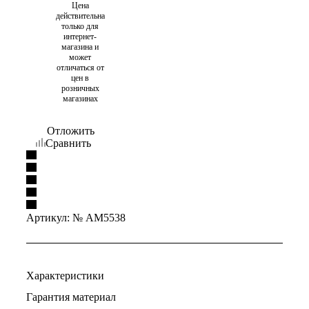
Цена
действительна
только для
интернет-
магазина и
может
отличаться от
цен в
розничных
магазинах
Отложить
Сравнить
Артикул:
№ AM5538
Характеристики
Гарантия материал