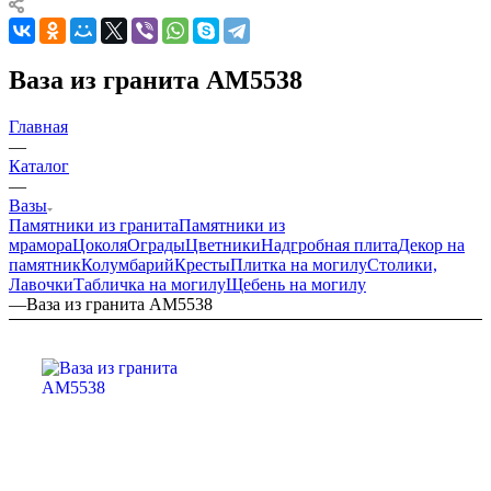
Ваза из гранита AM5538
Главная
—
Каталог
—
Вазы
Памятники из гранита
Памятники из
мрамора
Цоколя
Ограды
Цветники
Надгробная плита
Декор на
памятник
Колумбарий
Кресты
Плитка на могилу
Столики,
Лавочки
Табличка на могилу
Щебень на могилу
—
Ваза из гранита AM5538