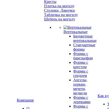
Кресты
Плитка на могилу
Столики, Лавочки
Табличка на могилу
Щебень на могилу
Вертикальные
Бюджетные
вертикальные
Стандартные
формы
Формы с
барельефом
Формы с
крестом
Формы с
сердцем
Ангелы,
церкви,
мечети,
медведи
Как ку
Формы с
Компания
деревьями
Формы с
О