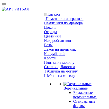
Каталог
Памятники из гранита
Памятники из мрамора
Цоколя
Ограды
Цветники
Надгробная плита
Вазы
Декор на памятник
Колумбарий
Кресты
Плитка на могилу
Столики, Лавочки
Табличка на могилу
Щебень на могилу
Вертикальные
Бюджетные
вертикальные
Стандартные
формы