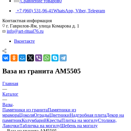
Сравнение товаров
0
+7 (960) 531-96-41
WhatsApp, Viber, Telegram
Контактная информация
г. Гаврилов-Ям, улица Комарова д. 1
info@art-ritual76.ru
Вконтакте
Ваза из гранита AM5505
Главная
—
Каталог
—
Вазы
Памятники из гранита
Памятники из
мрамора
Цоколя
Ограды
Цветники
Надгробная плита
Декор на
памятник
Колумбарий
Кресты
Плитка на могилу
Столики,
Лавочки
Табличка на могилу
Щебень на могилу
—
Ваза из гранита AM5505