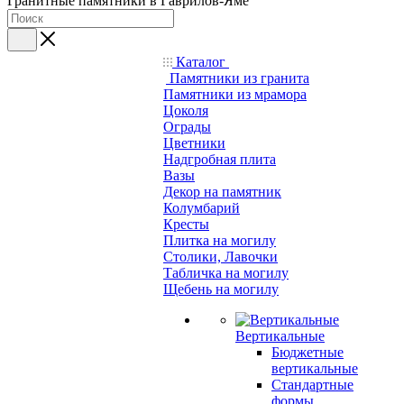
Гранитные памятники в Гаврилов-Яме
Каталог
Памятники из гранита
Памятники из мрамора
Цоколя
Ограды
Цветники
Надгробная плита
Вазы
Декор на памятник
Колумбарий
Кресты
Плитка на могилу
Столики, Лавочки
Табличка на могилу
Щебень на могилу
Вертикальные
Бюджетные
вертикальные
Стандартные
формы