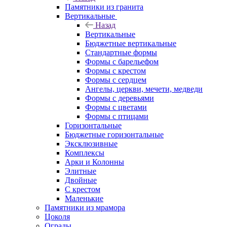
Памятники из гранита
Вертикальные
Назад
Вертикальные
Бюджетные вертикальные
Стандартные формы
Формы с барельефом
Формы с крестом
Формы с сердцем
Ангелы, церкви, мечети, медведи
Формы с деревьями
Формы с цветами
Формы с птицами
Горизонтальные
Бюджетные горизонтальные
Эксклюзивные
Комплексы
Арки и Колонны
Элитные
Двойные
С крестом
Маленькие
Памятники из мрамора
Цоколя
Ограды