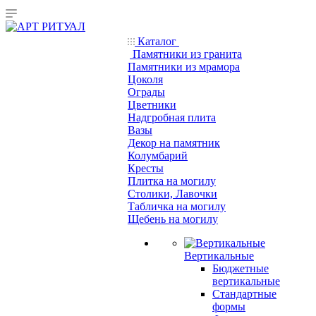
Каталог
Памятники из гранита
Памятники из мрамора
Цоколя
Ограды
Цветники
Надгробная плита
Вазы
Декор на памятник
Колумбарий
Кресты
Плитка на могилу
Столики, Лавочки
Табличка на могилу
Щебень на могилу
Вертикальные
Бюджетные
вертикальные
Стандартные
формы