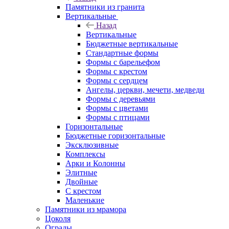
Памятники из гранита
Вертикальные
Назад
Вертикальные
Бюджетные вертикальные
Стандартные формы
Формы с барельефом
Формы с крестом
Формы с сердцем
Ангелы, церкви, мечети, медведи
Формы с деревьями
Формы с цветами
Формы с птицами
Горизонтальные
Бюджетные горизонтальные
Эксклюзивные
Комплексы
Арки и Колонны
Элитные
Двойные
С крестом
Маленькие
Памятники из мрамора
Цоколя
Ограды