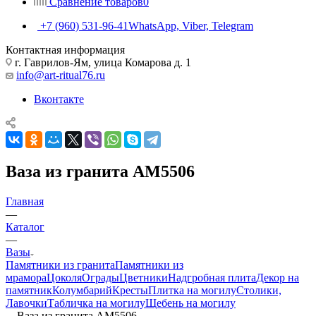
Сравнение товаров
0
+7 (960) 531-96-41
WhatsApp, Viber, Telegram
Контактная информация
г. Гаврилов-Ям, улица Комарова д. 1
info@art-ritual76.ru
Вконтакте
Ваза из гранита AM5506
Главная
—
Каталог
—
Вазы
Памятники из гранита
Памятники из
мрамора
Цоколя
Ограды
Цветники
Надгробная плита
Декор на
памятник
Колумбарий
Кресты
Плитка на могилу
Столики,
Лавочки
Табличка на могилу
Щебень на могилу
—
Ваза из гранита AM5506