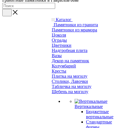
Гранитные памятники в Гаврилов-Яме
Каталог
Памятники из гранита
Памятники из мрамора
Цоколя
Ограды
Цветники
Надгробная плита
Вазы
Декор на памятник
Колумбарий
Кресты
Плитка на могилу
Столики, Лавочки
Табличка на могилу
Щебень на могилу
Вертикальные
Бюджетные
вертикальные
Стандартные
формы