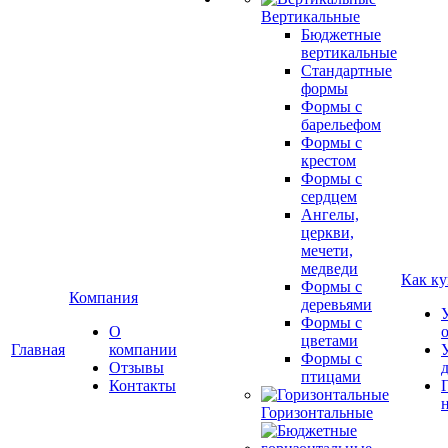
Вертикальные
Бюджетные
вертикальные
Стандартные
формы
Формы с
барельефом
Формы с
крестом
Формы с
сердцем
Ангелы,
церкви,
мечети,
медведи
Как ку
Формы с
Компания
деревьями
Формы с
О
цветами
Главная
компании
Формы с
Отзывы
птицами
Контакты
Горизонтальные