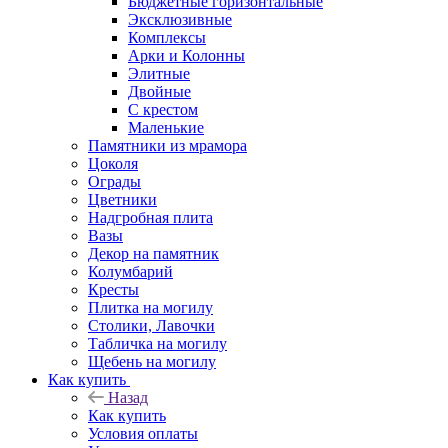
Бюджетные горизонтальные
Эксклюзивные
Комплексы
Арки и Колонны
Элитные
Двойные
С крестом
Маленькие
Памятники из мрамора
Цоколя
Ограды
Цветники
Надгробная плита
Вазы
Декор на памятник
Колумбарий
Кресты
Плитка на могилу
Столики, Лавочки
Табличка на могилу
Щебень на могилу
Как купить
Назад
Как купить
Условия оплаты