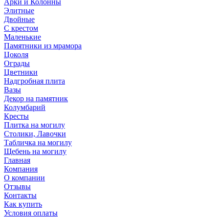
Арки и Колонны
Элитные
Двойные
С крестом
Маленькие
Памятники из мрамора
Цоколя
Ограды
Цветники
Надгробная плита
Вазы
Декор на памятник
Колумбарий
Кресты
Плитка на могилу
Столики, Лавочки
Табличка на могилу
Щебень на могилу
Главная
Компания
О компании
Отзывы
Контакты
Как купить
Условия оплаты