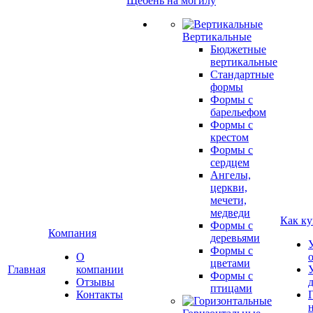
Щебень на могилу
Вертикальные
Бюджетные
вертикальные
Стандартные
формы
Формы с
барельефом
Формы с
крестом
Формы с
сердцем
Ангелы,
церкви,
мечети,
медведи
Как ку
Формы с
Компания
деревьями
Формы с
О
цветами
Главная
компании
Формы с
Отзывы
птицами
Контакты