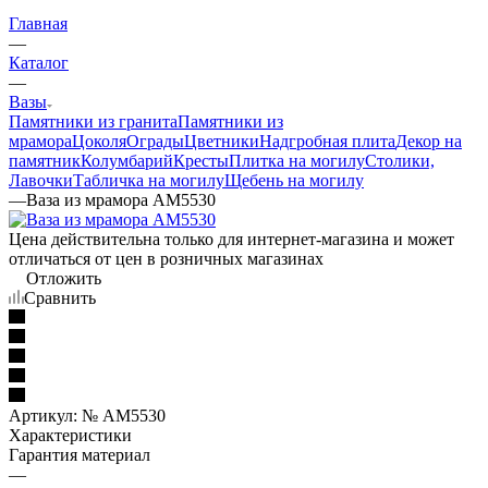
Главная
—
Каталог
—
Вазы
Памятники из гранита
Памятники из
мрамора
Цоколя
Ограды
Цветники
Надгробная плита
Декор на
памятник
Колумбарий
Кресты
Плитка на могилу
Столики,
Лавочки
Табличка на могилу
Щебень на могилу
—
Ваза из мрамора AM5530
Цена действительна только для интернет-магазина и может
отличаться от цен в розничных магазинах
Отложить
Сравнить
Артикул:
№ AM5530
Характеристики
Гарантия материал
—