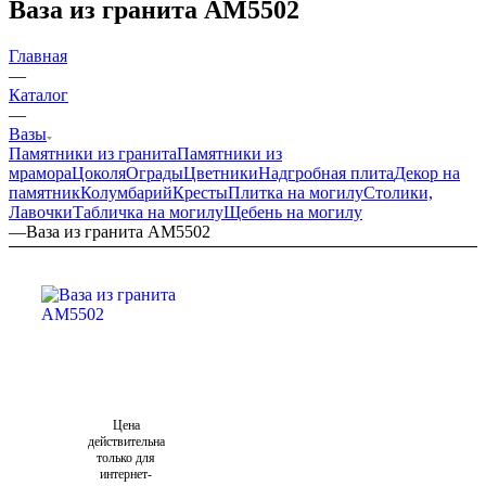
Ваза из гранита AM5502
Главная
—
Каталог
—
Вазы
Памятники из гранита
Памятники из
мрамора
Цоколя
Ограды
Цветники
Надгробная плита
Декор на
памятник
Колумбарий
Кресты
Плитка на могилу
Столики,
Лавочки
Табличка на могилу
Щебень на могилу
—
Ваза из гранита AM5502
Цена
действительна
только для
интернет-