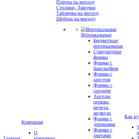
Плитка на могилу
Столики, Лавочки
Табличка на могилу
Щебень на могилу
Вертикальные
Бюджетные
вертикальные
Стандартные
формы
Формы с
барельефом
Формы с
крестом
Формы с
сердцем
Ангелы,
церкви,
мечети,
медведи
Как ку
Формы с
Компания
деревьями
Формы с
О
цветами
Главная
компании