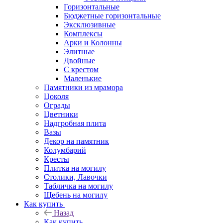
Горизонтальные
Бюджетные горизонтальные
Эксклюзивные
Комплексы
Арки и Колонны
Элитные
Двойные
С крестом
Маленькие
Памятники из мрамора
Цоколя
Ограды
Цветники
Надгробная плита
Вазы
Декор на памятник
Колумбарий
Кресты
Плитка на могилу
Столики, Лавочки
Табличка на могилу
Щебень на могилу
Как купить
Назад
Как купить