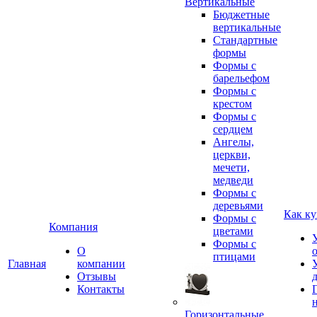
Вертикальные
Бюджетные
вертикальные
Стандартные
формы
Формы с
барельефом
Формы с
крестом
Формы с
сердцем
Ангелы,
церкви,
мечети,
медведи
Формы с
деревьями
Как ку
Формы с
Компания
цветами
Формы с
О
птицами
Главная
компании
Отзывы
Контакты
Горизонтальные