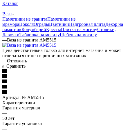
Каталог
—
Вазы
Памятники из гранита
Памятники из
мрамора
Цоколя
Ограды
Цветники
Надгробная плита
Декор на
памятник
Колумбарий
Кресты
Плитка на могилу
Столики,
Лавочки
Табличка на могилу
Щебень на могилу
—
Ваза из гранита AM5515
Цена действительна только для интернет-магазина и может
отличаться от цен в розничных магазинах
Отложить
Сравнить
Артикул:
№ AM5515
Характеристики
Гарантия материал
—
50 лет
Гарантия установка
—