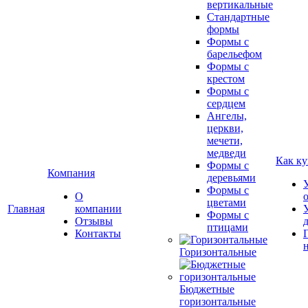
вертикальные
Стандартные
формы
Формы с
барельефом
Формы с
крестом
Формы с
сердцем
Ангелы,
церкви,
мечети,
медведи
Как ку
Формы с
Компания
деревьями
Формы с
О
цветами
Главная
компании
Формы с
Отзывы
птицами
Контакты
Горизонтальные
Бюджетные
горизонтальные