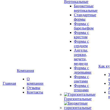
Вертикальные
Бюджетные
вертикальные
Стандартные
формы
Формы с
барельефом
Формы с
крестом
Формы с
сердцем
Ангелы,
церкви,
мечети,
медведи
Как ку
Формы с
Компания
деревьями
Формы с
О
цветами
Главная
компании
Формы с
Отзывы
птицами
Контакты
Горизонтальные