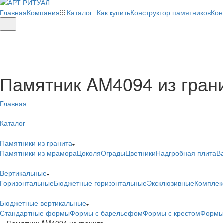
Главная
Компания
Каталог
Как купить
Конструктор памятников
Кон
Памятник AM4094 из гран
Главная
—
Каталог
—
Памятники из гранита
Памятники из мрамора
Цоколя
Ограды
Цветники
Надгробная плита
В
—
Вертикальные
Горизонтальные
Бюджетные горизонтальные
Эксклюзивные
Комплек
—
Бюджетные вертикальные
Стандартные формы
Формы с барельефом
Формы с крестом
Формы
—
Памятник AM4094 из гранита