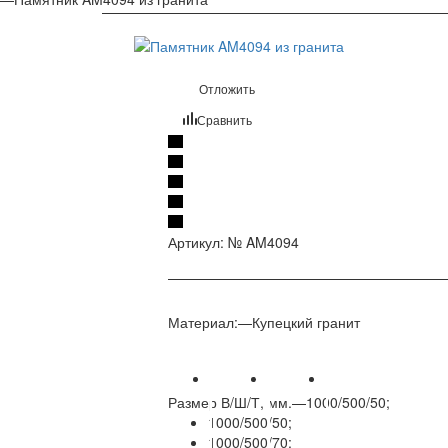
Отложить
Сравнить
Артикул:
№ AM4094
Материал:
—
Купецкий гранит
Размер В/Ш/Т, мм.
—
1000/500/50;
1000/500/50;
1000/500/70;