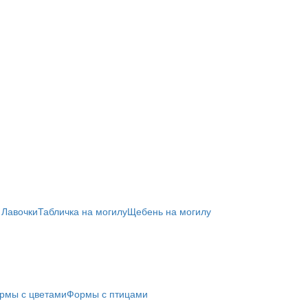
 Лавочки
Табличка на могилу
Щебень на могилу
рмы с цветами
Формы с птицами