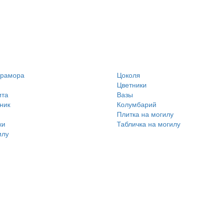
мрамора
Цоколя
Цветники
ита
Вазы
ник
Колумбарий
Плитка на могилу
ки
Табличка на могилу
илу