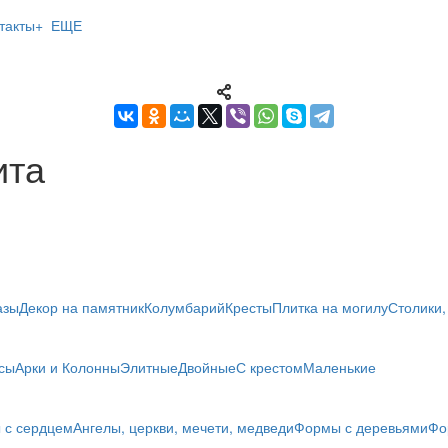
такты
+ ЕЩЕ
ита
азы
Декор на памятник
Колумбарий
Кресты
Плитка на могилу
Столики,
сы
Арки и Колонны
Элитные
Двойные
С крестом
Маленькие
 с сердцем
Ангелы, церкви, мечети, медведи
Формы с деревьями
Фо