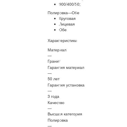
900/400/50;
Полировка
—
Обе
Круговая
Лицевая
Обе
Характеристики
Материал
—
Гранит
Гарантия материал
—
50 лет
Гарантия установка
—
3 года
Качество
—
Высшая категория
Полировка
—