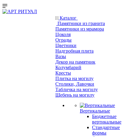
Каталог
Памятники из гранита
Памятники из мрамора
Цоколя
Ограды
Цветники
Надгробная плита
Вазы
Декор на памятник
Колумбарий
Кресты
Плитка на могилу
Столики, Лавочки
Табличка на могилу
Щебень на могилу
Вертикальные
Бюджетные
вертикальные
Стандартные
формы