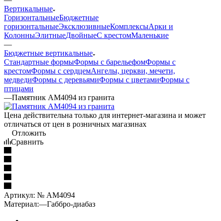
Вертикальные
Горизонтальные
Бюджетные
горизонтальные
Эксклюзивные
Комплексы
Арки и
Колонны
Элитные
Двойные
С крестом
Маленькие
—
Бюджетные вертикальные
Стандартные формы
Формы с барельефом
Формы с
крестом
Формы с сердцем
Ангелы, церкви, мечети,
медведи
Формы с деревьями
Формы с цветами
Формы с
птицами
—
Памятник AM4094 из гранита
Цена действительна только для интернет-магазина и может
отличаться от цен в розничных магазинах
Отложить
Сравнить
Артикул:
№ AM4094
Материал:
—
Габбро-диабаз