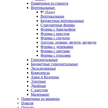
Памятники из гранита
Вертикальные
Назад
Вертикальные
Бюджетные вертикальные
Стандартные формы
Формы с барельефом
Формы с крестом
Формы с сердцем
Ангелы, церкви, мечети, медведи
Формы с деревьями
Формы с цветами
Формы с птицами
Горизонтальные
Бюджетные горизонтальные
Эксклюзивные
Комплексы
Арки и Колонны
Элитные
Двойные
С крестом
Маленькие
Памятники из мрамора
Цоколя
Ограды