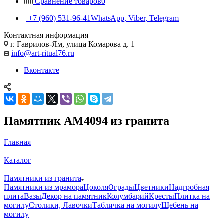
Сравнение товаров
0
+7 (960) 531-96-41
WhatsApp, Viber, Telegram
Контактная информация
г. Гаврилов-Ям, улица Комарова д. 1
info@art-ritual76.ru
Вконтакте
Памятник AM4094 из гранита
Главная
—
Каталог
—
Памятники из гранита
Памятники из мрамора
Цоколя
Ограды
Цветники
Надгробная
плита
Вазы
Декор на памятник
Колумбарий
Кресты
Плитка на
могилу
Столики, Лавочки
Табличка на могилу
Щебень на
могилу
—