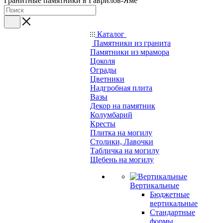
Гранитные памятники в Гаврилов-Яме
Каталог
Памятники из гранита
Памятники из мрамора
Цоколя
Ограды
Цветники
Надгробная плита
Вазы
Декор на памятник
Колумбарий
Кресты
Плитка на могилу
Столики, Лавочки
Табличка на могилу
Щебень на могилу
Вертикальные
Бюджетные
вертикальные
Стандартные
формы