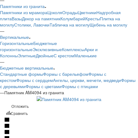
Памятники из гранита
Памятники из мрамора
Цоколя
Ограды
Цветники
Надгробная
плита
Вазы
Декор на памятник
Колумбарий
Кресты
Плитка на
могилу
Столики, Лавочки
Табличка на могилу
Щебень на могилу
—
Вертикальные
Горизонтальные
Бюджетные
горизонтальные
Эксклюзивные
Комплексы
Арки и
Колонны
Элитные
Двойные
С крестом
Маленькие
—
Бюджетные вертикальные
Стандартные формы
Формы с барельефом
Формы с
крестом
Формы с сердцем
Ангелы, церкви, мечети, медведи
Формы
с деревьями
Формы с цветами
Формы с птицами
—
Памятник AM4094 из гранита
Отложить
Сравнить