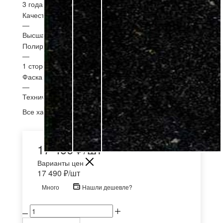
3 года
Качество
—
Высшая категория
Полировка
—
1 сторона
Фаска
—
Техническая (1-10 мм.)
Все характеристики
17 490
₽
/шт
Варианты цен
17 490
₽
/шт
Много
Нашли дешевле?