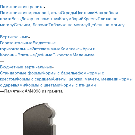
—
Памятники из гранита
Памятники из мрамора
Цоколя
Ограды
Цветники
Надгробная
плита
Вазы
Декор на памятник
Колумбарий
Кресты
Плитка на
могилу
Столики, Лавочки
Табличка на могилу
Щебень на могилу
—
Вертикальные
Горизонтальные
Бюджетные
горизонтальные
Эксклюзивные
Комплексы
Арки и
Колонны
Элитные
Двойные
С крестом
Маленькие
—
Бюджетные вертикальные
Стандартные формы
Формы с барельефом
Формы с
крестом
Формы с сердцем
Ангелы, церкви, мечети, медведи
Формы
с деревьями
Формы с цветами
Формы с птицами
—
Памятник AM4098 из гранита