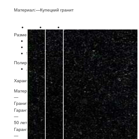
Материал:
—
Купецкий гранит
Размер В/Ш/Т, мм.
—
900/400/50;
1000/500/50;
1000/500/70;
900/400/50;
Полировка
—
Лицевая
Лицевая
Характеристики
Материал
—
Гранит
Гарантия материал
—
50 лет
Гарантия установка
—