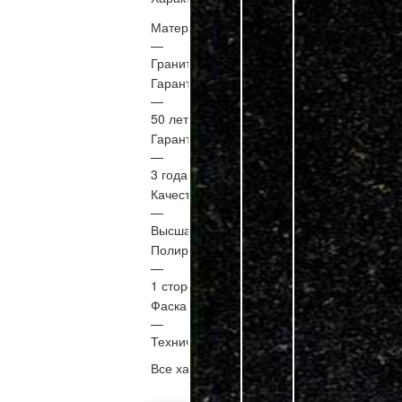
Материал
—
Гранит
Гарантия материал
—
50 лет
Гарантия установка
—
3 года
Качество
—
Высшая категория
Полировка
—
1 сторона
Фаска
—
Техническая (1-10 мм.)
Все характеристики