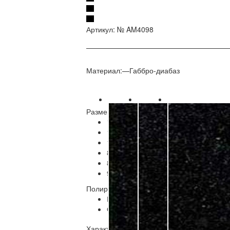
Артикул:
№ AM4098
Материал:
—
Габбро-диабаз
Размер В/Ш/Т, мм.
—
900/450/70
1000/500/50;
1000/500/60;
1000/500/70;
800/400/50;
800/400/70;
900/450/70
Полировка
—
Круговая
Круговая
Обе
Характеристики