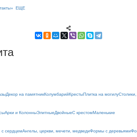
такты
+ ЕЩЕ
ита
азы
Декор на памятник
Колумбарий
Кресты
Плитка на могилу
Столики,
сы
Арки и Колонны
Элитные
Двойные
С крестом
Маленькие
 с сердцем
Ангелы, церкви, мечети, медведи
Формы с деревьями
Фо