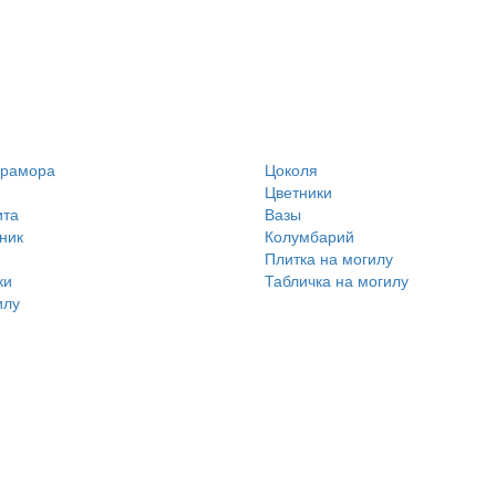
мрамора
Цоколя
Цветники
ита
Вазы
ник
Колумбарий
Плитка на могилу
ки
Табличка на могилу
илу