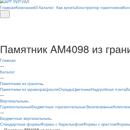
Главная
Компания
Каталог
Как купить
Конструктор памятников
Кон
Памятник AM4098 из гран
Главная
—
Каталог
—
Памятники из гранита
Памятники из мрамора
Цоколя
Ограды
Цветники
Надгробная плита
В
—
Вертикальные
Горизонтальные
Бюджетные горизонтальные
Эксклюзивные
Комплек
—
Бюджетные вертикальные
Стандартные формы
Формы с барельефом
Формы с крестом
Формы
—
Памятник AM4098 из гранита