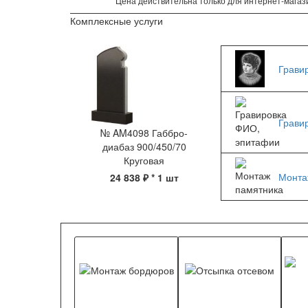
Цена действительна только для интернет-магази
Комплексные услуги
Грави
Грави
№ AM4098 Габбро-
диабаз 900/450/70
Круговая
Монта
24 838 ₽
* 1 шт