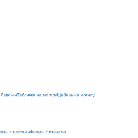
 Лавочки
Табличка на могилу
Щебень на могилу
рмы с цветами
Формы с птицами