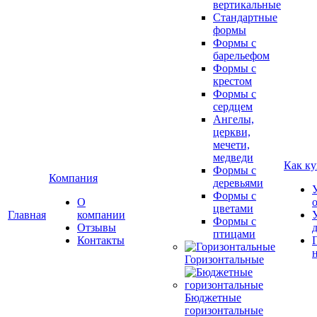
вертикальные
Стандартные
формы
Формы с
барельефом
Формы с
крестом
Формы с
сердцем
Ангелы,
церкви,
мечети,
медведи
Как ку
Формы с
Компания
деревьями
Формы с
О
цветами
Главная
компании
Формы с
Отзывы
птицами
Контакты
Горизонтальные
Бюджетные
горизонтальные