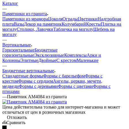
Каталог
—
Памятники из гранита
Памятники из мрамора
Цоколя
Ограды
Цветники
Надгробная
плита
Вазы
Декор на памятник
Колумбарий
Кресты
Плитка на
могилу
Столики, Лавочки
Табличка на могилу
Щебень на
могилу
—
Вертикальные
Горизонтальные
Бюджетные
горизонтальные
Эксклюзивные
Комплексы
Арки и
Колонны
Элитные
Двойные
С крестом
Маленькие
—
Бюджетные вертикальные
Стандартные формы
Формы с барельефом
Формы с
крестом
Формы с сердцем
Ангелы, церкви, мечети,
медведи
Формы с деревьями
Формы с цветами
Формы с
птицами
—
Памятник AM4084 из гранита
Цена действительна только для интернет-магазина и может
отличаться от цен в розничных магазинах
Отложить
Сравнить