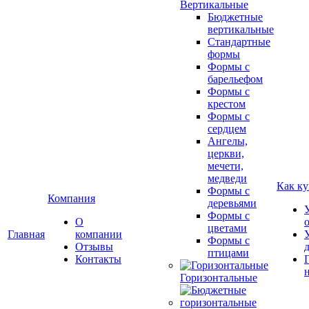
Вертикальные
Бюджетные
вертикальные
Стандартные
формы
Формы с
барельефом
Формы с
крестом
Формы с
сердцем
Ангелы,
церкви,
мечети,
медведи
Как ку
Формы с
Компания
деревьями
Формы с
О
цветами
Главная
компании
Формы с
Отзывы
птицами
Контакты
Горизонтальные