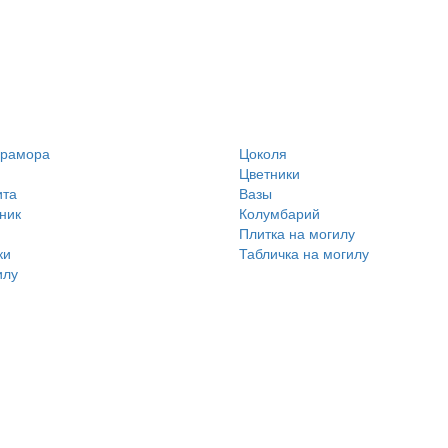
мрамора
Цоколя
Цветники
ита
Вазы
ник
Колумбарий
Плитка на могилу
ки
Табличка на могилу
илу