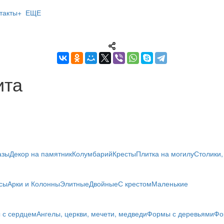
такты
+ ЕЩЕ
ита
азы
Декор на памятник
Колумбарий
Кресты
Плитка на могилу
Столики,
сы
Арки и Колонны
Элитные
Двойные
С крестом
Маленькие
 с сердцем
Ангелы, церкви, мечети, медведи
Формы с деревьями
Фо