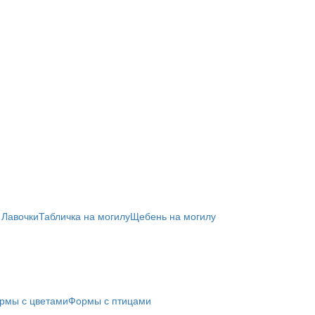
 Лавочки
Табличка на могилу
Щебень на могилу
рмы с цветами
Формы с птицами