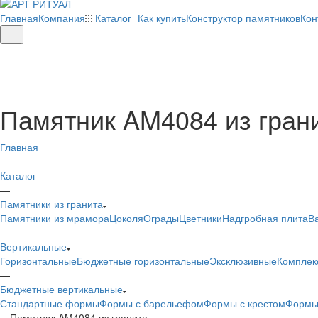
Главная
Компания
Каталог
Как купить
Конструктор памятников
Кон
Памятник AM4084 из гран
Главная
—
Каталог
—
Памятники из гранита
Памятники из мрамора
Цоколя
Ограды
Цветники
Надгробная плита
В
—
Вертикальные
Горизонтальные
Бюджетные горизонтальные
Эксклюзивные
Комплек
—
Бюджетные вертикальные
Стандартные формы
Формы с барельефом
Формы с крестом
Формы
—
Памятник AM4084 из гранита