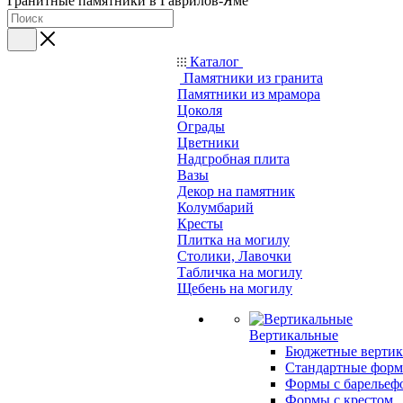
Гранитные памятники в Гаврилов-Яме
Каталог
Памятники из гранита
Памятники из мрамора
Цоколя
Ограды
Цветники
Надгробная плита
Вазы
Декор на памятник
Колумбарий
Кресты
Плитка на могилу
Столики, Лавочки
Табличка на могилу
Щебень на могилу
Вертикальные
Бюджетные вертик
Стандартные фор
Формы с барельеф
Формы с крестом