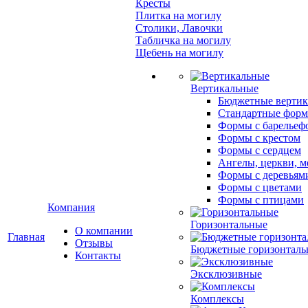
Кресты
Плитка на могилу
Столики, Лавочки
Табличка на могилу
Щебень на могилу
Вертикальные
Бюджетные вертик
Стандартные фор
Формы с барельеф
Формы с крестом
Формы с сердцем
Ангелы, церкви, м
Формы с деревьям
Формы с цветами
Формы с птицами
Компания
Горизонтальные
О компании
Главная
Отзывы
Бюджетные горизонталь
Контакты
Эксклюзивные
Комплексы