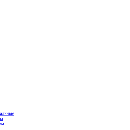
альные
мы
ом