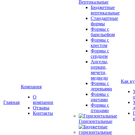
Вертикальные
Бюджетные
вертикальные
Стандартные
формы
Формы с
барельефом
Формы с
крестом
Формы с
сердцем
Ангелы,
церкви,
мечети,
медведи
Как ку
Формы с
Компания
деревьями
Формы с
О
цветами
Главная
компании
Формы с
Отзывы
птицами
Контакты
Горизонтальные