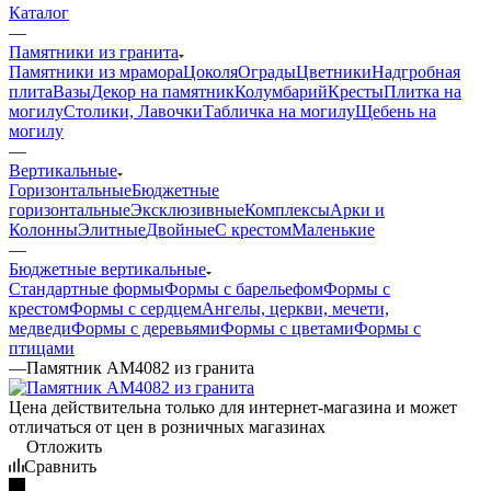
Каталог
—
Памятники из гранита
Памятники из мрамора
Цоколя
Ограды
Цветники
Надгробная
плита
Вазы
Декор на памятник
Колумбарий
Кресты
Плитка на
могилу
Столики, Лавочки
Табличка на могилу
Щебень на
могилу
—
Вертикальные
Горизонтальные
Бюджетные
горизонтальные
Эксклюзивные
Комплексы
Арки и
Колонны
Элитные
Двойные
С крестом
Маленькие
—
Бюджетные вертикальные
Стандартные формы
Формы с барельефом
Формы с
крестом
Формы с сердцем
Ангелы, церкви, мечети,
медведи
Формы с деревьями
Формы с цветами
Формы с
птицами
—
Памятник AM4082 из гранита
Цена действительна только для интернет-магазина и может
отличаться от цен в розничных магазинах
Отложить
Сравнить