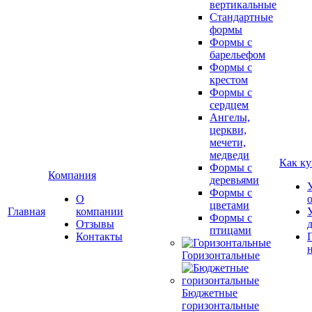
вертикальные
Стандартные
формы
Формы с
барельефом
Формы с
крестом
Формы с
сердцем
Ангелы,
церкви,
мечети,
медведи
Как ку
Формы с
Компания
деревьями
Формы с
О
цветами
Главная
компании
Формы с
Отзывы
птицами
Контакты
Горизонтальные
Бюджетные
горизонтальные