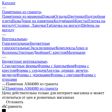
Каталог
—
Памятники из гранита
Памятники из мрамора
Цоколя
Ограды
Цветники
Надгробная
плита
Вазы
Декор на памятник
Колумбарий
Кресты
Плитка на
могилу
Столики, Лавочки
Табличка на могилу
Щебень на
могилу
—
Вертикальные
Горизонтальные
Бюджетные
горизонтальные
Эксклюзивные
Комплексы
Арки и
Колонны
Элитные
Двойные
С крестом
Маленькие
—
Бюджетные вертикальные
Стандартные формы
Формы с барельефом
Формы с
крестом
Формы с сердцем
Ангелы, церкви, мечети,
медведи
Формы с деревьями
Формы с цветами
Формы с
птицами
—
Памятник AM4080 из гранита
Цена действительна только для интернет-магазина и может
отличаться от цен в розничных магазинах
Отложить
Сравнить