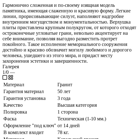
Гармонично сложенная и по-своему изящная модель
памятника, имеющая слаженную и красивую форму. Легкие
линии, прорисовывающие силуэт, наполняют надгробие
внутренним могуществом и монументальностью. Верхушка
плиты приставлена крупным полукругом, от которого отходят
остроконечные угловатые грани, невольно акцентирует на
себе внимание, позволяя выгодно разместить протрет
покойного. Такое исполнение мемориального сооружения
достойно и красиво обозначит могилу любимого и дорогого
человека, ушедшего из этого мира, и придаст месту
захоронения эстетики и завершенности.
Галерея
1/0
—
Материал
Гранит
Гарантия материал
50 лет
Гарантия установка
3 года
Качество
Высшая категория
Полировка
1 сторона
Фаска
Техническая (1-10 мм.)
Оформление "под ключ"
от 14 дней
В комплект входит
78 кг.