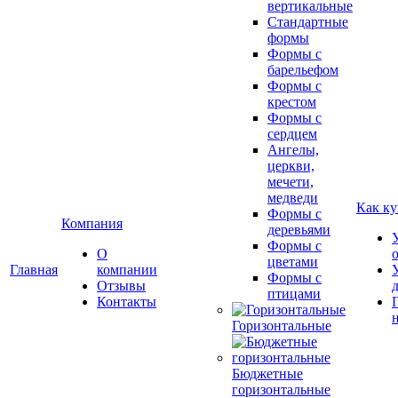
вертикальные
Стандартные
формы
Формы с
барельефом
Формы с
крестом
Формы с
сердцем
Ангелы,
церкви,
мечети,
медведи
Как ку
Формы с
Компания
деревьями
Формы с
О
цветами
Главная
компании
Формы с
Отзывы
птицами
Контакты
Горизонтальные
Бюджетные
горизонтальные