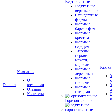
Вертикальные
Бюджетные
вертикальные
Стандартные
формы
Формы с
барельефом
Формы с
крестом
Формы с
сердцем
Ангелы,
церкви,
мечети,
медведи
Как ку
Формы с
Компания
деревьями
Формы с
О
цветами
Главная
компании
Формы с
Отзывы
птицами
Контакты
Горизонтальные