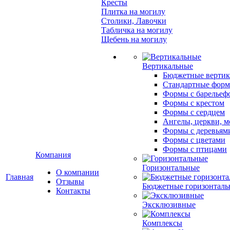
Кресты
Плитка на могилу
Столики, Лавочки
Табличка на могилу
Щебень на могилу
Вертикальные
Бюджетные вертик
Стандартные фор
Формы с барельеф
Формы с крестом
Формы с сердцем
Ангелы, церкви, м
Формы с деревьям
Формы с цветами
Формы с птицами
Компания
Горизонтальные
О компании
Главная
Отзывы
Бюджетные горизонталь
Контакты
Эксклюзивные
Комплексы