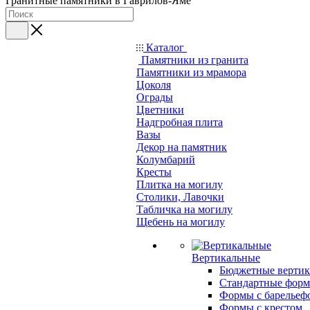
Гранитные памятники в Гаврилов-Яме
Каталог
Памятники из гранита
Памятники из мрамора
Цоколя
Ограды
Цветники
Надгробная плита
Вазы
Декор на памятник
Колумбарий
Кресты
Плитка на могилу
Столики, Лавочки
Табличка на могилу
Щебень на могилу
Вертикальные
Бюджетные вертик
Стандартные фор
Формы с барельеф
Формы с крестом