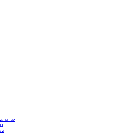
альные
мы
ом