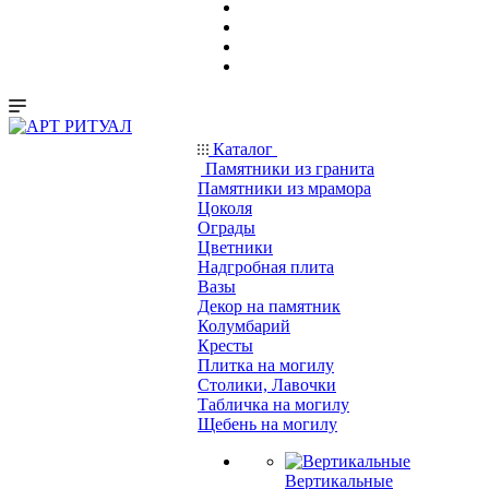
Каталог
Памятники из гранита
Памятники из мрамора
Цоколя
Ограды
Цветники
Надгробная плита
Вазы
Декор на памятник
Колумбарий
Кресты
Плитка на могилу
Столики, Лавочки
Табличка на могилу
Щебень на могилу
Вертикальные