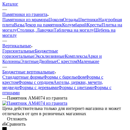
Каталог
—
Памятники из гранита
Памятники из мрамора
Цоколя
Ограды
Цветники
Надгробная
плита
Вазы
Декор на памятник
Колумбарий
Кресты
Плитка на
могилу
Столики, Лавочки
Табличка на могилу
Щебень на
могилу
—
Вертикальные
Горизонтальные
Бюджетные
горизонтальные
Эксклюзивные
Комплексы
Арки и
Колонны
Элитные
Двойные
С крестом
Маленькие
—
Бюджетные вертикальные
Стандартные формы
Формы с барельефом
Формы с
крестом
Формы с сердцем
Ангелы, церкви, мечети,
медведи
Формы с деревьями
Формы с цветами
Формы с
птицами
—
Памятник AM4074 из гранита
Цена действительна только для интернет-магазина и может
отличаться от цен в розничных магазинах
Отложить
Сравнить