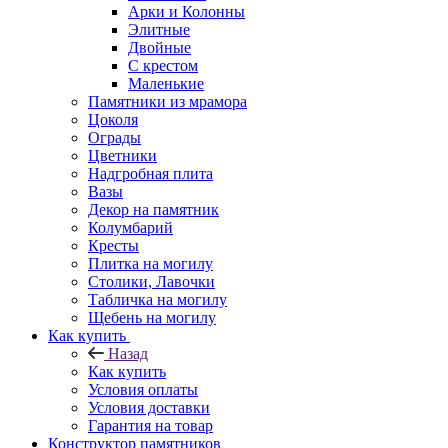
Арки и Колонны
Элитные
Двойные
С крестом
Маленькие
Памятники из мрамора
Цоколя
Ограды
Цветники
Надгробная плита
Вазы
Декор на памятник
Колумбарий
Кресты
Плитка на могилу
Столики, Лавочки
Табличка на могилу
Щебень на могилу
Как купить
Назад
Как купить
Условия оплаты
Условия доставки
Гарантия на товар
Конструктор памятников