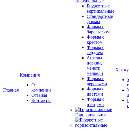
Вертикальные
Бюджетные
вертикальные
Стандартные
формы
Формы с
барельефом
Формы с
крестом
Формы с
сердцем
Ангелы,
церкви,
мечети,
Как ку
медведи
Компания
Формы с
деревьями
О
Формы с
Главная
компании
цветами
Отзывы
Формы с
Контакты
птицами
Горизонтальные