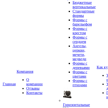
Бюджетные
вертикальные
Стандартные
формы
Формы с
барельефом
Формы с
крестом
Формы с
сердцем
Ангелы,
церкви,
мечети,
медведи
Формы с
Как ку
деревьями
Компания
Формы с
цветами
О
Формы с
Главная
компании
птицами
Отзывы
Контакты
Горизонтальные