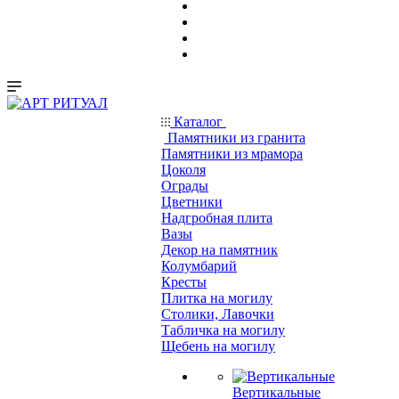
Каталог
Памятники из гранита
Памятники из мрамора
Цоколя
Ограды
Цветники
Надгробная плита
Вазы
Декор на памятник
Колумбарий
Кресты
Плитка на могилу
Столики, Лавочки
Табличка на могилу
Щебень на могилу
Вертикальные