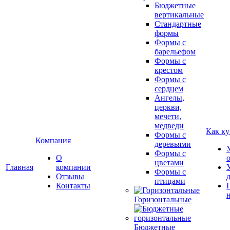
Бюджетные
вертикальные
Стандартные
формы
Формы с
барельефом
Формы с
крестом
Формы с
сердцем
Ангелы,
церкви,
мечети,
медведи
Как ку
Формы с
Компания
деревьями
Формы с
О
цветами
Главная
компании
Формы с
Отзывы
птицами
Контакты
Горизонтальные
Бюджетные