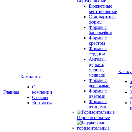
Вертикальные
Бюджетные
вертикальные
Стандартные
формы
Формы с
барельефом
Формы с
крестом
Формы с
сердцем
Ангелы,
церкви,
мечети,
Как ку
медведи
Компания
Формы с
деревьями
О
Формы с
Главная
компании
цветами
Отзывы
Формы с
Контакты
птицами
Горизонтальные