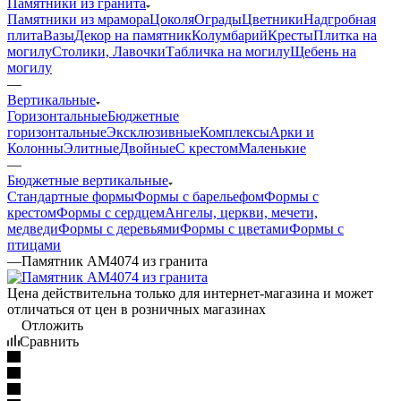
Памятники из гранита
Памятники из мрамора
Цоколя
Ограды
Цветники
Надгробная
плита
Вазы
Декор на памятник
Колумбарий
Кресты
Плитка на
могилу
Столики, Лавочки
Табличка на могилу
Щебень на
могилу
—
Вертикальные
Горизонтальные
Бюджетные
горизонтальные
Эксклюзивные
Комплексы
Арки и
Колонны
Элитные
Двойные
С крестом
Маленькие
—
Бюджетные вертикальные
Стандартные формы
Формы с барельефом
Формы с
крестом
Формы с сердцем
Ангелы, церкви, мечети,
медведи
Формы с деревьями
Формы с цветами
Формы с
птицами
—
Памятник AM4074 из гранита
Цена действительна только для интернет-магазина и может
отличаться от цен в розничных магазинах
Отложить
Сравнить