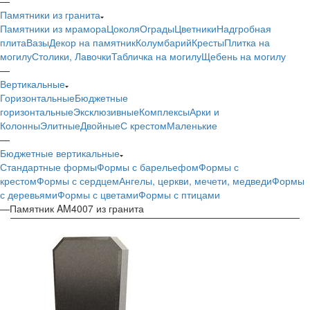
—
Памятники из гранита
Памятники из мрамора
Цоколя
Ограды
Цветники
Надгробная
плита
Вазы
Декор на памятник
Колумбарий
Кресты
Плитка на
могилу
Столики, Лавочки
Табличка на могилу
Щебень на могилу
—
Вертикальные
Горизонтальные
Бюджетные
горизонтальные
Эксклюзивные
Комплексы
Арки и
Колонны
Элитные
Двойные
С крестом
Маленькие
—
Бюджетные вертикальные
Стандартные формы
Формы с барельефом
Формы с
крестом
Формы с сердцем
Ангелы, церкви, мечети, медведи
Формы
с деревьями
Формы с цветами
Формы с птицами
—
Памятник AM4007 из гранита