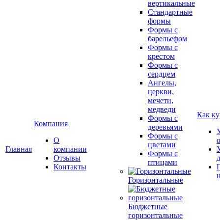
вертикальные
Стандартные
формы
Формы с
барельефом
Формы с
крестом
Формы с
сердцем
Ангелы,
церкви,
мечети,
медведи
Как ку
Формы с
Компания
деревьями
Формы с
О
цветами
Главная
компании
Формы с
Отзывы
птицами
Контакты
Горизонтальные
Бюджетные
горизонтальные