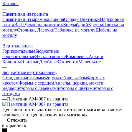
Каталог
—
Памятники из гранита
Памятники из мрамора
Цоколя
Ограды
Цветники
Надгробная
плита
Вазы
Декор на памятник
Колумбарий
Кресты
Плитка на
могилу
Столики, Лавочки
Табличка на могилу
Щебень на
могилу
—
Вертикальные
Горизонтальные
Бюджетные
горизонтальные
Эксклюзивные
Комплексы
Арки и
Колонны
Элитные
Двойные
С крестом
Маленькие
—
Бюджетные вертикальные
Стандартные формы
Формы с барельефом
Формы с
крестом
Формы с сердцем
Ангелы, церкви, мечети,
медведи
Формы с деревьями
Формы с цветами
Формы с
птицами
—
Памятник AM4007 из гранита
Цена действительна только для интернет-магазина и может
отличаться от цен в розничных магазинах
Отложить
Сравнить