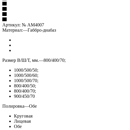
Артикул:
№ AM4007
Материал:
—
Габбро-диабаз
Размер В/Ш/Т, мм.
—
800/400/70;
1000/500/50;
1000/500/60;
1000/500/70;
800/400/50;
800/400/70;
900/450/70
Полировка
—
Обе
Круговая
Лицевая
Обе