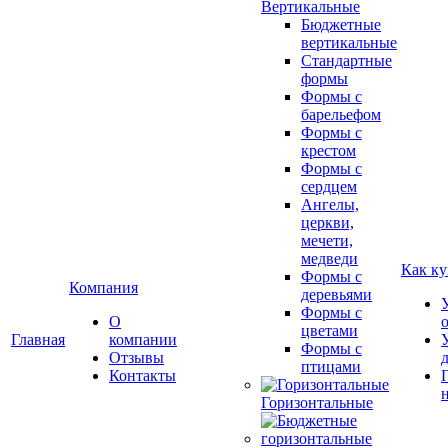
Вертикальные
Бюджетные
вертикальные
Стандартные
формы
Формы с
барельефом
Формы с
крестом
Формы с
сердцем
Ангелы,
церкви,
мечети,
медведи
Как ку
Формы с
Компания
деревьями
Формы с
О
цветами
Главная
компании
Формы с
Отзывы
птицами
Контакты
Горизонтальные