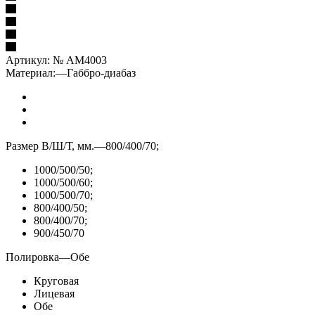
Артикул:
№ AM4003
Материал:
—
Габбро-диабаз
Размер В/Ш/Т, мм.
—
800/400/70;
1000/500/50;
1000/500/60;
1000/500/70;
800/400/50;
800/400/70;
900/450/70
Полировка
—
Обе
Круговая
Лицевая
Обе