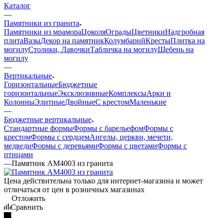
Каталог
—
Памятники из гранита
Памятники из мрамора
Цоколя
Ограды
Цветники
Надгробная
плита
Вазы
Декор на памятник
Колумбарий
Кресты
Плитка на
могилу
Столики, Лавочки
Табличка на могилу
Щебень на
могилу
—
Вертикальные
Горизонтальные
Бюджетные
горизонтальные
Эксклюзивные
Комплексы
Арки и
Колонны
Элитные
Двойные
С крестом
Маленькие
—
Бюджетные вертикальные
Стандартные формы
Формы с барельефом
Формы с
крестом
Формы с сердцем
Ангелы, церкви, мечети,
медведи
Формы с деревьями
Формы с цветами
Формы с
птицами
—
Памятник AM4003 из гранита
Цена действительна только для интернет-магазина и может
отличаться от цен в розничных магазинах
Отложить
Сравнить