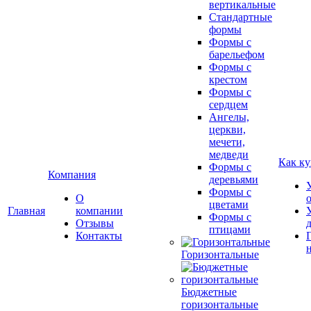
вертикальные
Стандартные
формы
Формы с
барельефом
Формы с
крестом
Формы с
сердцем
Ангелы,
церкви,
мечети,
медведи
Как ку
Формы с
Компания
деревьями
Формы с
О
цветами
Главная
компании
Формы с
Отзывы
птицами
Контакты
Горизонтальные
Бюджетные
горизонтальные