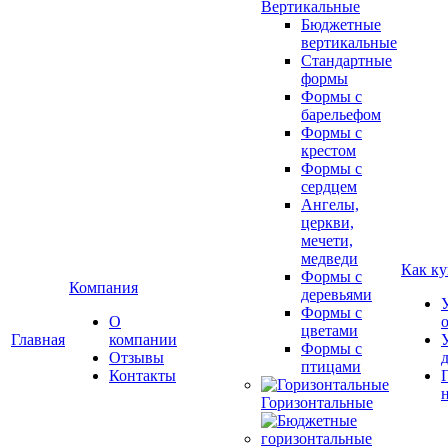
Вертикальные
Бюджетные
вертикальные
Стандартные
формы
Формы с
барельефом
Формы с
крестом
Формы с
сердцем
Ангелы,
церкви,
мечети,
медведи
Как ку
Формы с
Компания
деревьями
Формы с
О
цветами
Главная
компании
Формы с
Отзывы
птицами
Контакты
Горизонтальные