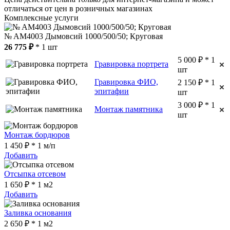
отличаться от цен в розничных магазинах
Комплексные услуги
№ AM4003 Дымовсий 1000/500/50; Круговая
26 775 ₽
* 1 шт
5 000 ₽ * 1
Гравировка портрета
шт
Гравировка ФИО,
2 150 ₽ * 1
эпитафии
шт
3 000 ₽ * 1
Монтаж памятника
шт
Монтаж бордюров
1 450 ₽ * 1 м/п
Добавить
Отсыпка отсевом
1 650 ₽ * 1 м2
Добавить
Заливка основания
2 650 ₽ * 1 м2