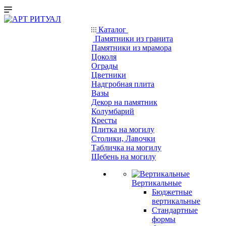
Каталог
Памятники из гранита
Памятники из мрамора
Цоколя
Ограды
Цветники
Надгробная плита
Вазы
Декор на памятник
Колумбарий
Кресты
Плитка на могилу
Столики, Лавочки
Табличка на могилу
Щебень на могилу
Вертикальные
Бюджетные
вертикальные
Стандартные
формы