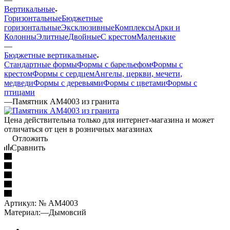
Вертикальные
Горизонтальные
Бюджетные
горизонтальные
Эксклюзивные
Комплексы
Арки и
Колонны
Элитные
Двойные
С крестом
Маленькие
—
Бюджетные вертикальные
Стандартные формы
Формы с барельефом
Формы с
крестом
Формы с сердцем
Ангелы, церкви, мечети,
медведи
Формы с деревьями
Формы с цветами
Формы с
птицами
—
Памятник AM4003 из гранита
Цена действительна только для интернет-магазина и может
отличаться от цен в розничных магазинах
Отложить
Сравнить
Артикул:
№ AM4003
Материал:
—
Дымовсий