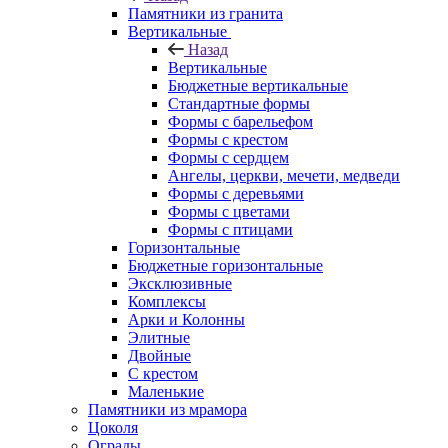
Памятники из гранита
Вертикальные
Назад
Вертикальные
Бюджетные вертикальные
Стандартные формы
Формы с барельефом
Формы с крестом
Формы с сердцем
Ангелы, церкви, мечети, медведи
Формы с деревьями
Формы с цветами
Формы с птицами
Горизонтальные
Бюджетные горизонтальные
Эксклюзивные
Комплексы
Арки и Колонны
Элитные
Двойные
С крестом
Маленькие
Памятники из мрамора
Цоколя
Ограды