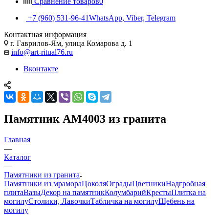
Сравнение товаров
0
+7 (960) 531-96-41
WhatsApp, Viber, Telegram
Контактная информация
г. Гаврилов-Ям, улица Комарова д. 1
info@art-ritual76.ru
Вконтакте
Памятник AM4003 из гранита
Главная
—
Каталог
—
Памятники из гранита
Памятники из мрамора
Цоколя
Ограды
Цветники
Надгробная
плита
Вазы
Декор на памятник
Колумбарий
Кресты
Плитка на
могилу
Столики, Лавочки
Табличка на могилу
Щебень на
могилу
—