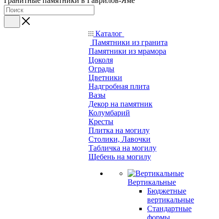
Гранитные памятники в Гаврилов-Яме
Каталог
Памятники из гранита
Памятники из мрамора
Цоколя
Ограды
Цветники
Надгробная плита
Вазы
Декор на памятник
Колумбарий
Кресты
Плитка на могилу
Столики, Лавочки
Табличка на могилу
Щебень на могилу
Вертикальные
Бюджетные
вертикальные
Стандартные
формы