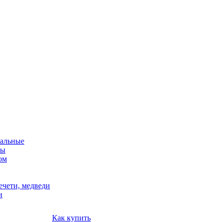
альные
мы
ом
ечети, медведи
и
Как купить