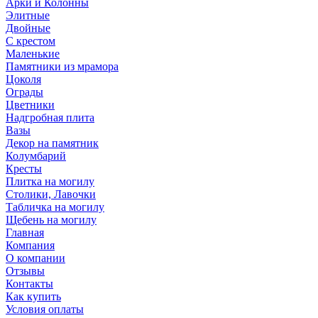
Арки и Колонны
Элитные
Двойные
С крестом
Маленькие
Памятники из мрамора
Цоколя
Ограды
Цветники
Надгробная плита
Вазы
Декор на памятник
Колумбарий
Кресты
Плитка на могилу
Столики, Лавочки
Табличка на могилу
Щебень на могилу
Главная
Компания
О компании
Отзывы
Контакты
Как купить
Условия оплаты