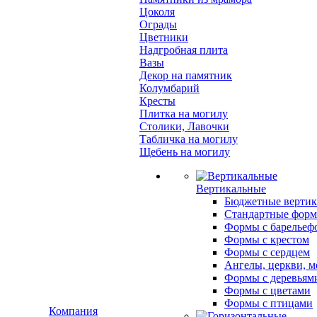
Цоколя
Ограды
Цветники
Надгробная плита
Вазы
Декор на памятник
Колумбарий
Кресты
Плитка на могилу
Столики, Лавочки
Табличка на могилу
Щебень на могилу
Вертикальные
Бюджетные вертик
Стандартные фор
Формы с барельеф
Формы с крестом
Формы с сердцем
Ангелы, церкви, м
Формы с деревьям
Формы с цветами
Формы с птицами
Компания