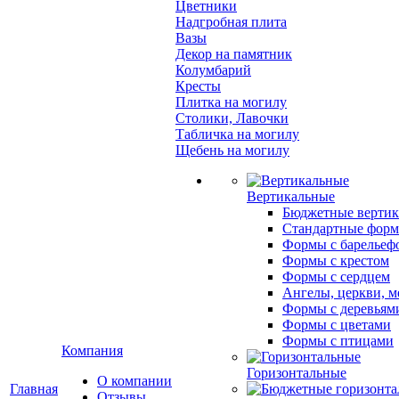
Цветники
Надгробная плита
Вазы
Декор на памятник
Колумбарий
Кресты
Плитка на могилу
Столики, Лавочки
Табличка на могилу
Щебень на могилу
Вертикальные
Бюджетные вертик
Стандартные фор
Формы с барельеф
Формы с крестом
Формы с сердцем
Ангелы, церкви, м
Формы с деревьям
Формы с цветами
Формы с птицами
Компания
Горизонтальные
О компании
Главная
Отзывы