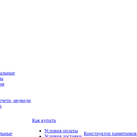
альные
мы
ом
ечети, медведи
и
Как купить
Условия оплаты
Конструктор памятников
Условия доставки