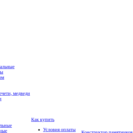
альные
мы
ом
ечети, медведи
и
Как купить
Условия оплаты
ные
Конструктор памятников