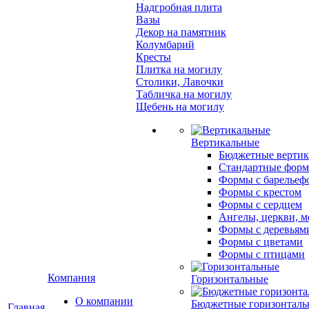
Надгробная плита
Вазы
Декор на памятник
Колумбарий
Кресты
Плитка на могилу
Столики, Лавочки
Табличка на могилу
Щебень на могилу
Вертикальные
Бюджетные вертик
Стандартные фор
Формы с барельеф
Формы с крестом
Формы с сердцем
Ангелы, церкви, м
Формы с деревьям
Формы с цветами
Формы с птицами
Компания
Горизонтальные
О компании
Бюджетные горизонталь
Главная