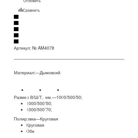
Отложить
Сравнить
Артикул:
№ AM4078
Материал:
—
Дымовсий
Размер В/Ш/Т, мм.
—
1000/500/50;
1000/500/50;
1000/500/70;
Полировка
—
Круговая
Круговая
Обе