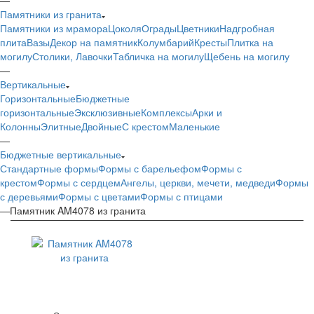
Памятники из гранита
Памятники из мрамора
Цоколя
Ограды
Цветники
Надгробная
плита
Вазы
Декор на памятник
Колумбарий
Кресты
Плитка на
могилу
Столики, Лавочки
Табличка на могилу
Щебень на могилу
—
Вертикальные
Горизонтальные
Бюджетные
горизонтальные
Эксклюзивные
Комплексы
Арки и
Колонны
Элитные
Двойные
С крестом
Маленькие
—
Бюджетные вертикальные
Стандартные формы
Формы с барельефом
Формы с
крестом
Формы с сердцем
Ангелы, церкви, мечети, медведи
Формы
с деревьями
Формы с цветами
Формы с птицами
—
Памятник AM4078 из гранита