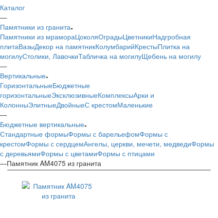
Каталог
—
Памятники из гранита
Памятники из мрамора
Цоколя
Ограды
Цветники
Надгробная
плита
Вазы
Декор на памятник
Колумбарий
Кресты
Плитка на
могилу
Столики, Лавочки
Табличка на могилу
Щебень на могилу
—
Вертикальные
Горизонтальные
Бюджетные
горизонтальные
Эксклюзивные
Комплексы
Арки и
Колонны
Элитные
Двойные
С крестом
Маленькие
—
Бюджетные вертикальные
Стандартные формы
Формы с барельефом
Формы с
крестом
Формы с сердцем
Ангелы, церкви, мечети, медведи
Формы
с деревьями
Формы с цветами
Формы с птицами
—
Памятник AM4075 из гранита