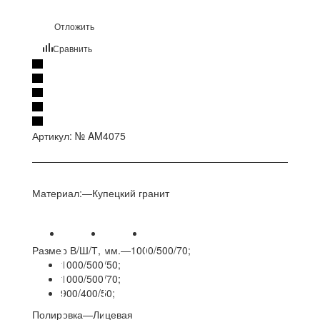
Отложить
Сравнить
Артикул:
№ AM4075
Материал:
—
Купецкий гранит
Размер В/Ш/Т, мм.
—
1000/500/70;
1000/500/50;
1000/500/70;
900/400/50;
Полировка
—
Лицевая