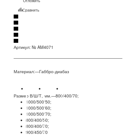
Отложить
Сравнить
Артикул:
№ AM4071
Материал:
—
Габбро-диабаз
Размер В/Ш/Т, мм.
—
800/400/70;
1000/500/50;
1000/500/60;
1000/500/70;
800/400/50;
800/400/70;
900/450/70