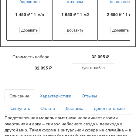
бордюров
отсевом
основания
1 450 ₽ * 1 м/п
1 650 ₽ * 1 м2
2 650 ₽ * 1 м2
Добавить
Добавить
Добавить
Стоимость набора
32 095 ₽
32 095 ₽
Купить набор
Описание
Характеристики
Отзывы
Как купить
Оплата
Доставка
Дополнительно
Представленная модель памятника напоминает своими
очертаниями арку – символ небесного свода и перехода в
другой мир. Такая форма в ритуальной сфере не случайна – в
прошлые времена надгробия подобного типа устанавливали