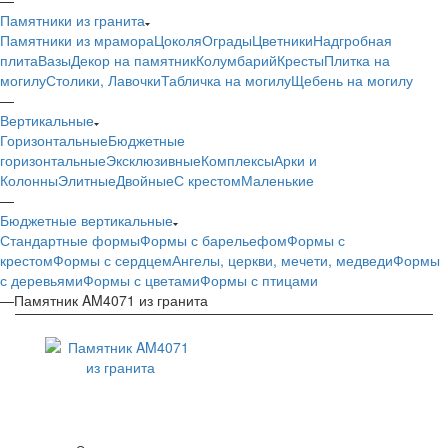
Памятники из гранита
Памятники из мрамора
Цоколя
Ограды
Цветники
Надгробная
плита
Вазы
Декор на памятник
Колумбарий
Кресты
Плитка на
могилу
Столики, Лавочки
Табличка на могилу
Щебень на могилу
—
Вертикальные
Горизонтальные
Бюджетные
горизонтальные
Эксклюзивные
Комплексы
Арки и
Колонны
Элитные
Двойные
С крестом
Маленькие
—
Бюджетные вертикальные
Стандартные формы
Формы с барельефом
Формы с
крестом
Формы с сердцем
Ангелы, церкви, мечети, медведи
Формы
с деревьями
Формы с цветами
Формы с птицами
—
Памятник AM4071 из гранита