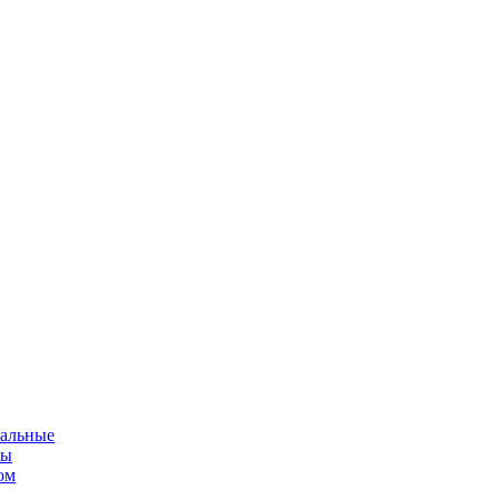
альные
мы
ом