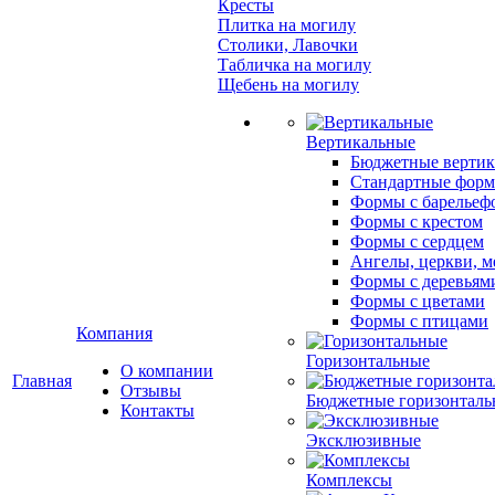
Кресты
Плитка на могилу
Столики, Лавочки
Табличка на могилу
Щебень на могилу
Вертикальные
Бюджетные вертик
Стандартные фор
Формы с барельеф
Формы с крестом
Формы с сердцем
Ангелы, церкви, м
Формы с деревьям
Формы с цветами
Формы с птицами
Компания
Горизонтальные
О компании
Главная
Отзывы
Бюджетные горизонталь
Контакты
Эксклюзивные
Комплексы