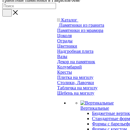
Гранитные памятники в Гаврилов-Яме
Каталог
Памятники из гранита
Памятники из мрамора
Цоколя
Ограды
Цветники
Надгробная плита
Вазы
Декор на памятник
Колумбарий
Кресты
Плитка на могилу
Столики, Лавочки
Табличка на могилу
Щебень на могилу
Вертикальные
Бюджетные вертик
Стандартные фор
Формы с барельеф
Формы с крестом