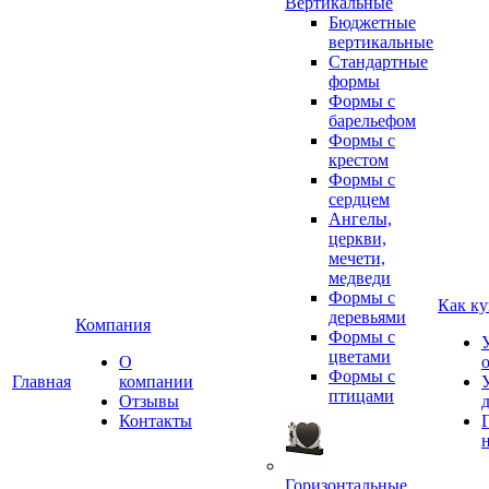
Вертикальные
Бюджетные
вертикальные
Стандартные
формы
Формы с
барельефом
Формы с
крестом
Формы с
сердцем
Ангелы,
церкви,
мечети,
медведи
Формы с
Как ку
деревьями
Компания
Формы с
цветами
О
Формы с
Главная
компании
птицами
Отзывы
Контакты
Горизонтальные