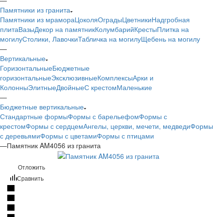
Памятники из гранита
Памятники из мрамора
Цоколя
Ограды
Цветники
Надгробная
плита
Вазы
Декор на памятник
Колумбарий
Кресты
Плитка на
могилу
Столики, Лавочки
Табличка на могилу
Щебень на могилу
—
Вертикальные
Горизонтальные
Бюджетные
горизонтальные
Эксклюзивные
Комплексы
Арки и
Колонны
Элитные
Двойные
С крестом
Маленькие
—
Бюджетные вертикальные
Стандартные формы
Формы с барельефом
Формы с
крестом
Формы с сердцем
Ангелы, церкви, мечети, медведи
Формы
с деревьями
Формы с цветами
Формы с птицами
—
Памятник AM4056 из гранита
Отложить
Сравнить