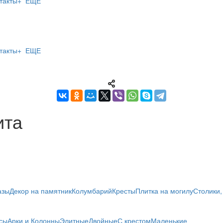
такты
+ ЕЩЕ
такты
+ ЕЩЕ
ита
азы
Декор на памятник
Колумбарий
Кресты
Плитка на могилу
Столики,
сы
Арки и Колонны
Элитные
Двойные
С крестом
Маленькие