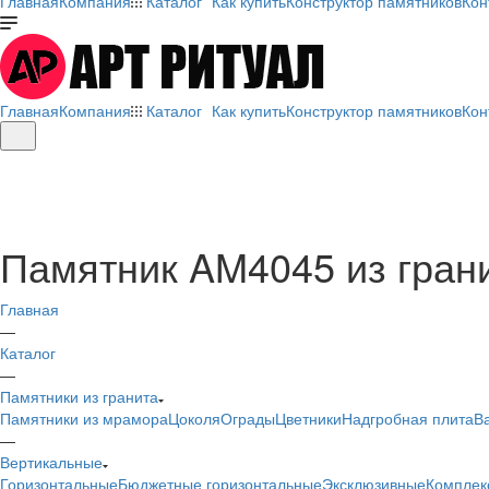
Главная
Компания
Каталог
Как купить
Конструктор памятников
Кон
Главная
Компания
Каталог
Как купить
Конструктор памятников
Кон
Памятник AM4045 из гран
Главная
—
Каталог
—
Памятники из гранита
Памятники из мрамора
Цоколя
Ограды
Цветники
Надгробная плита
В
—
Вертикальные
Горизонтальные
Бюджетные горизонтальные
Эксклюзивные
Комплек