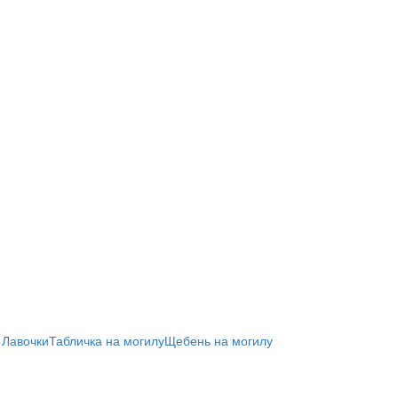
 Лавочки
Табличка на могилу
Щебень на могилу