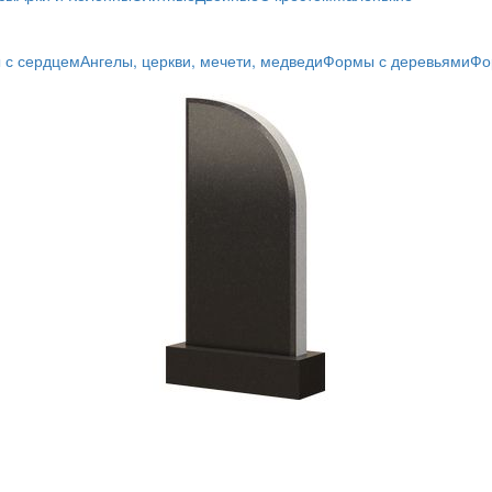
 с сердцем
Ангелы, церкви, мечети, медведи
Формы с деревьями
Фо