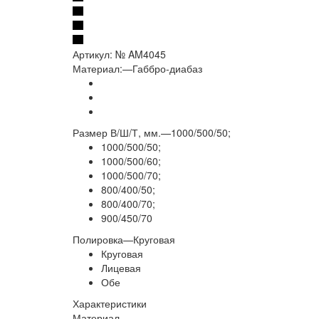
Артикул:
№ AM4045
Материал:
—
Габбро-диабаз
Размер В/Ш/Т, мм.
—
1000/500/50;
1000/500/50;
1000/500/60;
1000/500/70;
800/400/50;
800/400/70;
900/450/70
Полировка
—
Круговая
Круговая
Лицевая
Обе
Характеристики
Материал