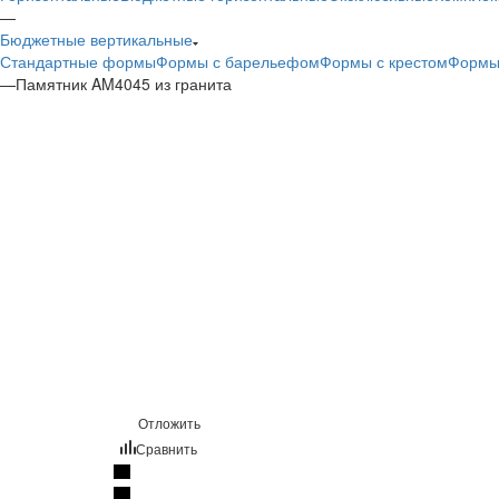
—
Бюджетные вертикальные
Стандартные формы
Формы с барельефом
Формы с крестом
Формы
—
Памятник AM4045 из гранита
Отложить
Сравнить