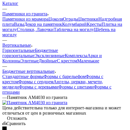
Каталог
—
Памятники из гранита
Памятники из мрамора
Цоколя
Ограды
Цветники
Надгробная
плита
Вазы
Декор на памятник
Колумбарий
Кресты
Плитка на
могилу
Столики, Лавочки
Табличка на могилу
Щебень на
могилу
—
Вертикальные
Горизонтальные
Бюджетные
горизонтальные
Эксклюзивные
Комплексы
Арки и
Колонны
Элитные
Двойные
С крестом
Маленькие
—
Бюджетные вертикальные
Стандартные формы
Формы с барельефом
Формы с
крестом
Формы с сердцем
Ангелы, церкви, мечети,
медведи
Формы с деревьями
Формы с цветами
Формы с
птицами
—
Памятник AM4030 из гранита
Цена действительна только для интернет-магазина и может
отличаться от цен в розничных магазинах
Отложить
Сравнить