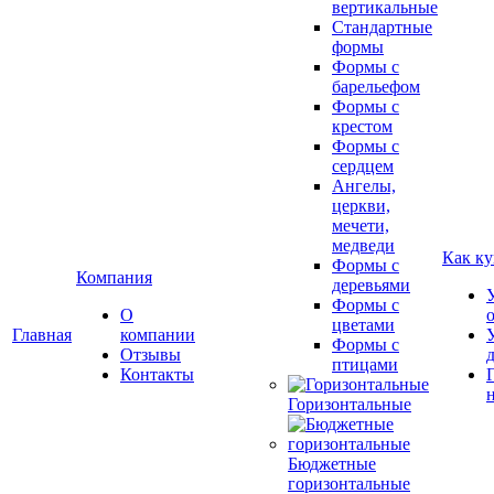
вертикальные
Стандартные
формы
Формы с
барельефом
Формы с
крестом
Формы с
сердцем
Ангелы,
церкви,
мечети,
медведи
Как ку
Формы с
Компания
деревьями
Формы с
О
цветами
Главная
компании
Формы с
Отзывы
птицами
Контакты
Горизонтальные
Бюджетные
горизонтальные