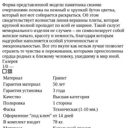
Форма представленной модели памятника своими
очертаниями похожа на нежный и хрупкий бутон цветка,
который вот-вот собирается раскрыться. Об этом
свидетельствует волнистая линия вершины плиты, которая
крупной волной проходит по всей ее ширине. Такой силуэт
мемориального изделия не случаен – он символизирует собой
женское начало, красоту и нежность, благодаря которым
надгробие наполняется особой утонченностью и
эмоциональностью. Все это вкупе как нельзя лучше позволит
отразить те чувства и переживания, которыми преисполнены
сердца родных к близкому человеку, ушедшему в мир иной.
Галерея
1/0
—
Материал
Гранит
Гарантия материал
50 лет
Гарантия установка
3 года
Качество
Высшая категория
Полировка
1 сторона
Фаска
Техническая (1-10 мм.)
Оформление "под ключ"
от 14 дней
В комплект входит
78 кг.