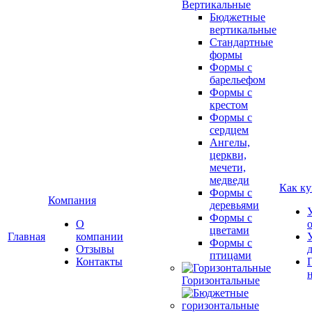
Вертикальные
Бюджетные
вертикальные
Стандартные
формы
Формы с
барельефом
Формы с
крестом
Формы с
сердцем
Ангелы,
церкви,
мечети,
медведи
Как ку
Формы с
Компания
деревьями
Формы с
О
цветами
Главная
компании
Формы с
Отзывы
птицами
Контакты
Горизонтальные