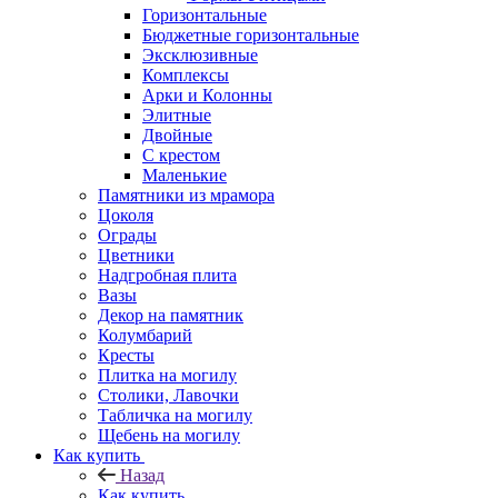
Горизонтальные
Бюджетные горизонтальные
Эксклюзивные
Комплексы
Арки и Колонны
Элитные
Двойные
С крестом
Маленькие
Памятники из мрамора
Цоколя
Ограды
Цветники
Надгробная плита
Вазы
Декор на памятник
Колумбарий
Кресты
Плитка на могилу
Столики, Лавочки
Табличка на могилу
Щебень на могилу
Как купить
Назад
Как купить