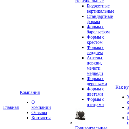
Вертикальные
Бюджетные
вертикальные
Стандартные
формы
Формы с
барельефом
Формы с
крестом
Формы с
сердцем
Ангелы,
церкви,
мечети,
медведи
Формы с
деревьями
Как ку
Формы с
Компания
цветами
Формы с
О
птицами
Главная
компании
Отзывы
Контакты
Горизонтальные