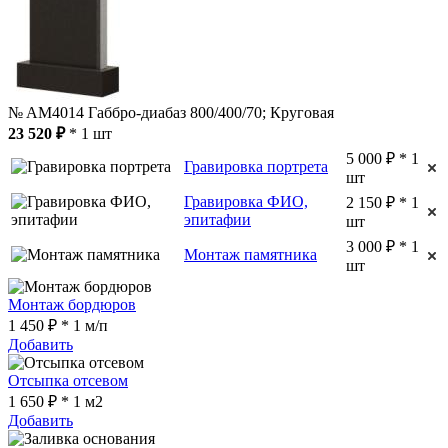
№ AM4014 Габбро-диабаз 800/400/70; Круговая
23 520 ₽
* 1 шт
5 000 ₽ * 1
Гравировка портрета
шт
Гравировка ФИО,
2 150 ₽ * 1
эпитафии
шт
3 000 ₽ * 1
Монтаж памятника
шт
Монтаж бордюров
1 450 ₽ * 1 м/п
Добавить
Отсыпка отсевом
1 650 ₽ * 1 м2
Добавить