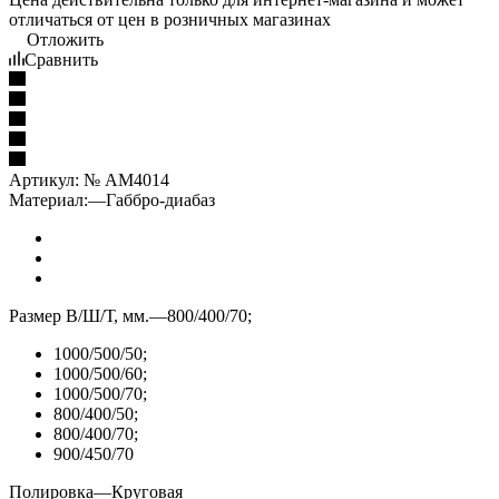
отличаться от цен в розничных магазинах
Отложить
Сравнить
Артикул:
№ AM4014
Материал:
—
Габбро-диабаз
Размер В/Ш/Т, мм.
—
800/400/70;
1000/500/50;
1000/500/60;
1000/500/70;
800/400/50;
800/400/70;
900/450/70
Полировка
—
Круговая