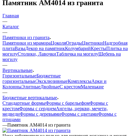
Памятник AM4014 из гранита
Главная
—
Каталог
—
Памятники из гранита
Памятники из мрамора
Цоколя
Ограды
Цветники
Надгробная
плита
Вазы
Декор на памятник
Колумбарий
Кресты
Плитка на
могилу
Столики, Лавочки
Табличка на могилу
Щебень на
могилу
—
Вертикальные
Горизонтальные
Бюджетные
горизонтальные
Эксклюзивные
Комплексы
Арки и
Колонны
Элитные
Двойные
С крестом
Маленькие
—
Бюджетные вертикальные
Стандартные формы
Формы с барельефом
Формы с
крестом
Формы с сердцем
Ангелы, церкви, мечети,
медведи
Формы с деревьями
Формы с цветами
Формы с
птицами
—
Памятник AM4014 из гранита
Цена действительна только для интернет-магазина и может