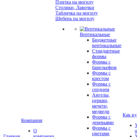
Плитка на могилу
Столики, Лавочки
Табличка на могилу
Щебень на могилу
Вертикальные
Бюджетные
вертикальные
Стандартные
формы
Формы с
барельефом
Формы с
крестом
Формы с
сердцем
Ангелы,
церкви,
мечети,
медведи
Как ку
Формы с
Компания
деревьями
Формы с
О
цветами
Главная
компании