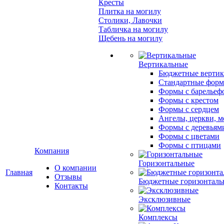
Кресты
Плитка на могилу
Столики, Лавочки
Табличка на могилу
Щебень на могилу
Вертикальные
Бюджетные вертик
Стандартные фор
Формы с барельеф
Формы с крестом
Формы с сердцем
Ангелы, церкви, м
Формы с деревьям
Формы с цветами
Формы с птицами
Компания
Горизонтальные
О компании
Главная
Отзывы
Бюджетные горизонталь
Контакты
Эксклюзивные
Комплексы