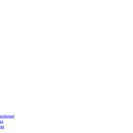
альные
мы
ом