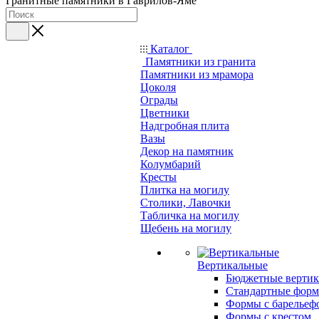
Гранитные памятники в Гаврилов-Яме
Каталог
Памятники из гранита
Памятники из мрамора
Цоколя
Ограды
Цветники
Надгробная плита
Вазы
Декор на памятник
Колумбарий
Кресты
Плитка на могилу
Столики, Лавочки
Табличка на могилу
Щебень на могилу
Вертикальные
Бюджетные вертик
Стандартные фор
Формы с барельеф
Формы с крестом