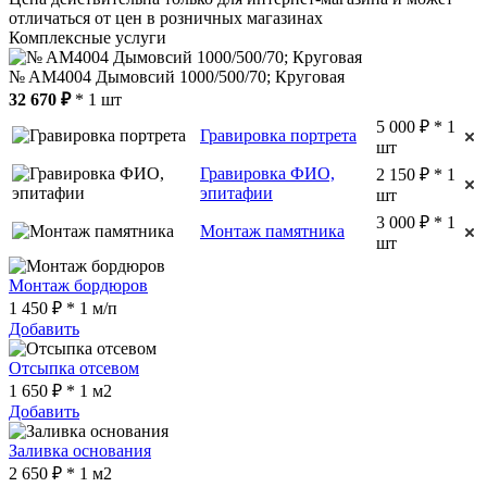
отличаться от цен в розничных магазинах
Комплексные услуги
№ AM4004 Дымовсий 1000/500/70; Круговая
32 670 ₽
* 1 шт
5 000 ₽ * 1
Гравировка портрета
шт
Гравировка ФИО,
2 150 ₽ * 1
эпитафии
шт
3 000 ₽ * 1
Монтаж памятника
шт
Монтаж бордюров
1 450 ₽ * 1 м/п
Добавить
Отсыпка отсевом
1 650 ₽ * 1 м2
Добавить
Заливка основания
2 650 ₽ * 1 м2