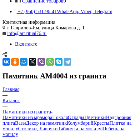
Сравнение товаров
0
+7 (960) 531-96-41
WhatsApp, Viber, Telegram
Контактная информация
г. Гаврилов-Ям, улица Комарова д. 1
info@art-ritual76.ru
Вконтакте
Памятник AM4004 из гранита
Главная
—
Каталог
—
Памятники из гранита
Памятники из мрамора
Цоколя
Ограды
Цветники
Надгробная
плита
Вазы
Декор на памятник
Колумбарий
Кресты
Плитка на
могилу
Столики, Лавочки
Табличка на могилу
Щебень на
могилу
—