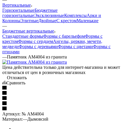
Вертикальные
Горизонтальные
Бюджетные
горизонтальные
Эксклюзивные
Комплексы
Арки и
Колонны
Элитные
Двойные
С крестом
Маленькие
—
Бюджетные вертикальные
Стандартные формы
Формы с барельефом
Формы с
крестом
Формы с сердцем
Ангелы, церкви, мечети,
медведи
Формы с деревьями
Формы с цветами
Формы с
птицами
—
Памятник AM4004 из гранита
Цена действительна только для интернет-магазина и может
отличаться от цен в розничных магазинах
Отложить
Сравнить
Артикул:
№ AM4004
Материал:
—
Дымовсий