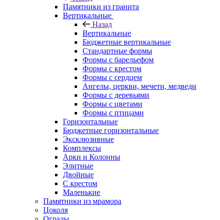
Памятники из гранита
Вертикальные
Назад
Вертикальные
Бюджетные вертикальные
Стандартные формы
Формы с барельефом
Формы с крестом
Формы с сердцем
Ангелы, церкви, мечети, медведи
Формы с деревьями
Формы с цветами
Формы с птицами
Горизонтальные
Бюджетные горизонтальные
Эксклюзивные
Комплексы
Арки и Колонны
Элитные
Двойные
С крестом
Маленькие
Памятники из мрамора
Цоколя
Ограды