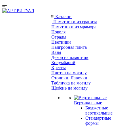
Каталог
Памятники из гранита
Памятники из мрамора
Цоколя
Ограды
Цветники
Надгробная плита
Вазы
Декор на памятник
Колумбарий
Кресты
Плитка на могилу
Столики, Лавочки
Табличка на могилу
Щебень на могилу
Вертикальные
Бюджетные
вертикальные
Стандартные
формы