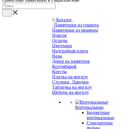
Гранитные памятники в Гаврилов-Яме
Каталог
Памятники из гранита
Памятники из мрамора
Цоколя
Ограды
Цветники
Надгробная плита
Вазы
Декор на памятник
Колумбарий
Кресты
Плитка на могилу
Столики, Лавочки
Табличка на могилу
Щебень на могилу
Вертикальные
Бюджетные
вертикальные
Стандартные
формы