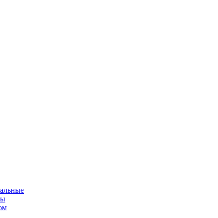
альные
мы
ом