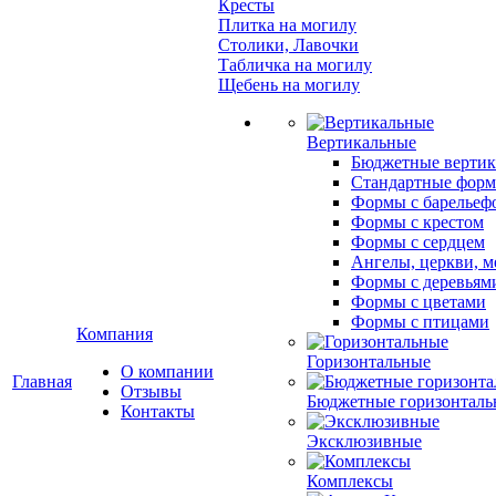
Кресты
Плитка на могилу
Столики, Лавочки
Табличка на могилу
Щебень на могилу
Вертикальные
Бюджетные вертик
Стандартные фор
Формы с барельеф
Формы с крестом
Формы с сердцем
Ангелы, церкви, м
Формы с деревьям
Формы с цветами
Формы с птицами
Компания
Горизонтальные
О компании
Главная
Отзывы
Бюджетные горизонталь
Контакты
Эксклюзивные
Комплексы