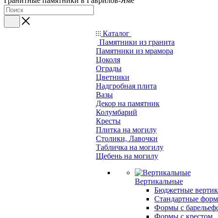
Гранитные памятники в Гаврилов-Яме
Каталог
Памятники из гранита
Памятники из мрамора
Цоколя
Ограды
Цветники
Надгробная плита
Вазы
Декор на памятник
Колумбарий
Кресты
Плитка на могилу
Столики, Лавочки
Табличка на могилу
Щебень на могилу
Вертикальные
Бюджетные вертик
Стандартные фор
Формы с барельеф
Формы с крестом